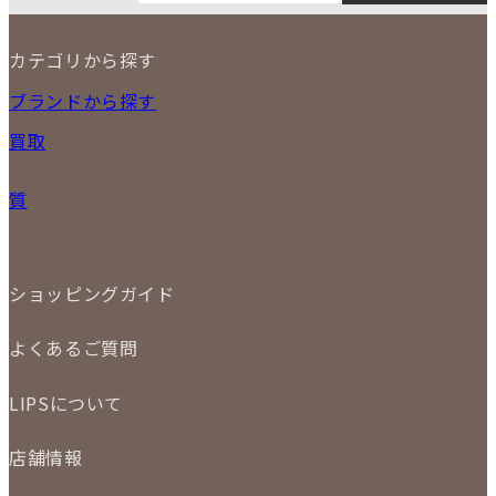
3
4
5
6
7
8
9
カテゴリから探す
10
11
12
13
14
15
16
2026
17
18
19
20
21
22
23
NEW ITEM
ブランドから探す
PRICE DOWN
24
25
26
27
28
29
30
買取
時計
31
バッグ
宅配買取
小物
質
店頭買取
ジュエリー
出張買取
特集
定額買取
委託販売
LINE査定
ショッピングガイド
メール査定
ご注文の手順
買取実績
よくあるご質問
商品について
配送・返品について
初めての方
お支払いについて
LIPSについて
商品について
保証について
買取について
会社概要
質について
店舗情報
各事業部の紹介
返品について
メディア掲載情報