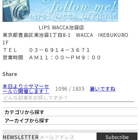
LIPS WACCA池袋店
東京都豊島区東池袋1丁目8-1 WACCA IKEBUKURO
1F
ＴＥＬ ０３－６９１４－３６７１
営業時間 ＡＭ１１：００～ＰＭ９：００
Share
本日より☆サマーセ
1096 / 1835
暑いですね
ール☆開催します！
カテゴリから探す
オーナーズボイス
LIPS本店
LIPS札幌パルコ店
アーカイブから探す
LIPS通販部門
LIPS 銀座店
月
火
水
木
金
土
日
8
NEWSLETTER
Subscribe
1
2