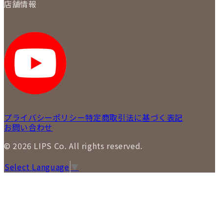
質について
店舗情報
各事業部の紹介
返品について
メディア掲載情報
LIPS 銀座店
採用情報
LIPS 新宿店
STAFF BLOG
LIPS 札幌パルコ店
SNS
LIPS 札幌白石店
LIPS 通信販売事業部
プライバシーポリシー
特定商取引法に基づく表記
お問い合わせ
© 2026 LIPS Co. All rights reserved.
Select Language
▼