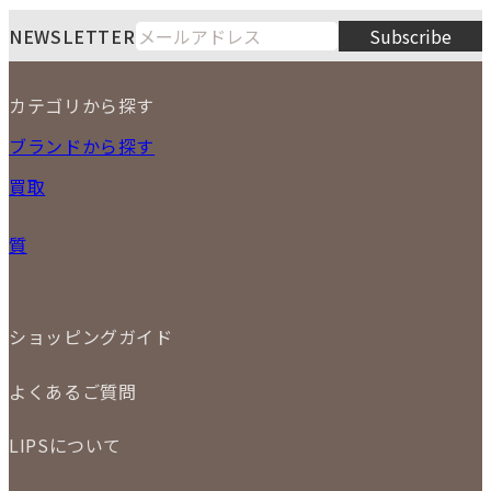
LIPS通販部門
LIPS 銀座店
月
火
水
木
金
土
日
8
NEWSLETTER
Subscribe
1
2
3
4
5
6
7
8
9
カテゴリから探す
10
11
12
13
14
15
16
2026
17
18
19
20
21
22
23
NEW ITEM
ブランドから探す
PRICE DOWN
24
25
26
27
28
29
30
買取
時計
31
バッグ
宅配買取
小物
質
店頭買取
ジュエリー
出張買取
特集
定額買取
委託販売
LINE査定
ショッピングガイド
メール査定
ご注文の手順
買取実績
よくあるご質問
商品について
配送・返品について
初めての方
お支払いについて
LIPSについて
商品について
保証について
買取について
会社概要