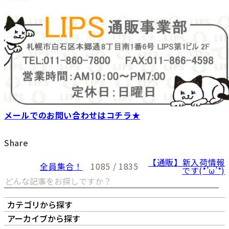
メールでのお問い合わせはコチラ★
Share
【通販】新入荷情報
全員集合！
1085 / 1835
です(*’ω’*)
カテゴリから探す
オーナーズボイス
LIPS本店
LIPS札幌パルコ店
アーカイブから探す