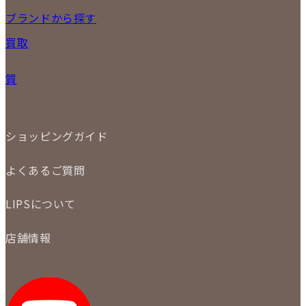
17
18
19
20
21
22
23
NEW ITEM
ブランドから探す
PRICE DOWN
24
25
26
27
28
29
30
買取
時計
31
バッグ
宅配買取
小物
質
店頭買取
ジュエリー
出張買取
特集
定額買取
委託販売
LINE査定
ショッピングガイド
メール査定
ご注文の手順
買取実績
よくあるご質問
商品について
配送・返品について
初めての方
お支払いについて
LIPSについて
商品について
保証について
買取について
会社概要
質について
店舗情報
各事業部の紹介
返品について
メディア掲載情報
LIPS 銀座店
採用情報
LIPS 新宿店
STAFF BLOG
LIPS 札幌パルコ店
SNS
LIPS 札幌白石店