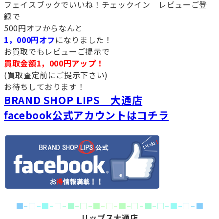
フェイスブックでいいね！チェックイン レビューご登
録で
500円オフからなんと
1，000円オフ
になりました！
お買取でもレビューご提示で
買取金額1，000円アップ！
(買取査定前にご提示下さい)
お待ちしております！
BRAND SHOP LIPS 大通店
facebook公式アカウントはコチラ
■
–
□
–
■
–
□
–
■
–
□
–
■
–
□
–
■
–
□
–
■
–
□
–
■
–
□
–
■
リップス大通店