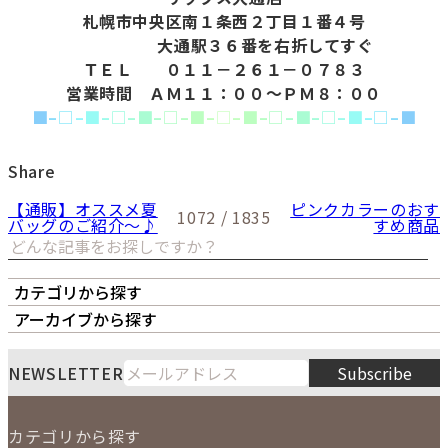
札幌市中央区南１条西２丁目１番４号
大通駅３６番を右折してすぐ
ＴＥＬ ０１１－２６１－０７８３
営業時間 ＡＭ１１：００～ＰＭ８：００
■
–
□
–
■
–
□
–
■
–
□
–
■
–
□
–
■
–
□
–
■
–
□
–
■
–
□
–
■
Share
【通販】オススメ夏
ピンクカラーのおす
1072 / 1835
バッグのご紹介～♪
すめ商品
カテゴリから探す
オーナーズボイス
LIPS本店
LIPS札幌パルコ店
アーカイブから探す
LIPS通販部門
LIPS 銀座店
月
火
水
木
金
土
日
8
NEWSLETTER
Subscribe
1
2
3
4
5
6
7
8
9
カテゴリから探す
10
11
12
13
14
15
16
2026