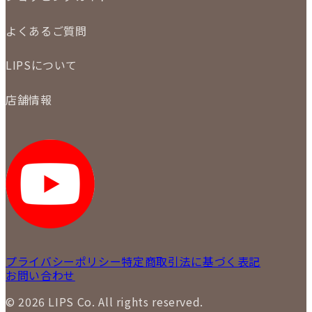
メール査定
ご注文の手順
買取実績
よくあるご質問
商品について
配送・返品について
初めての方
お支払いについて
LIPSについて
商品について
保証について
買取について
会社概要
質について
店舗情報
各事業部の紹介
返品について
メディア掲載情報
LIPS 銀座店
採用情報
LIPS 新宿店
STAFF BLOG
LIPS 札幌パルコ店
SNS
LIPS 札幌白石店
LIPS 通信販売事業部
プライバシーポリシー
特定商取引法に基づく表記
お問い合わせ
© 2026 LIPS Co. All rights reserved.