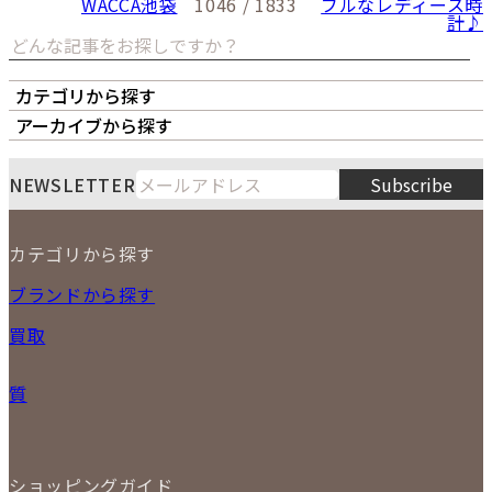
WACCA池袋
1046 / 1833
ブルなレディース時
計♪
カテゴリから探す
オーナーズボイス
LIPS本店
LIPS札幌パルコ店
アーカイブから探す
LIPS通販部門
LIPS 銀座店
月
火
水
木
金
土
日
8
NEWSLETTER
Subscribe
1
2
3
4
5
6
7
8
9
カテゴリから探す
10
11
12
13
14
15
16
2026
17
18
19
20
21
22
23
NEW ITEM
ブランドから探す
PRICE DOWN
24
25
26
27
28
29
30
買取
時計
31
バッグ
宅配買取
小物
質
店頭買取
ジュエリー
出張買取
特集
定額買取
委託販売
LINE査定
ショッピングガイド