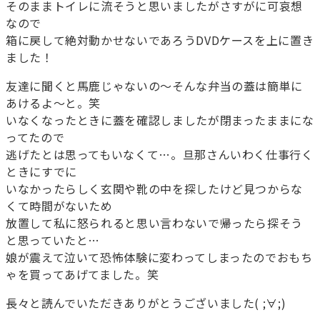
そのままトイレに流そうと思いましたがさすがに可哀想
なので
箱に戻して絶対動かせないであろうDVDケースを上に置き
ました！
友達に聞くと馬鹿じゃないの～そんな弁当の蓋は簡単に
あけるよ～と。笑
いなくなったときに蓋を確認しましたが閉まったままにな
ってたので
逃げたとは思ってもいなくて…。旦那さんいわく仕事行く
ときにすでに
いなかったらしく玄関や靴の中を探したけど見つからな
くて時間がないため
放置して私に怒られると思い言わないで帰ったら探そう
と思っていたと…
娘が震えて泣いて恐怖体験に変わってしまったのでおもち
ゃを買ってあげてました。笑
長々と読んでいただきありがとうございました( ;∀;)