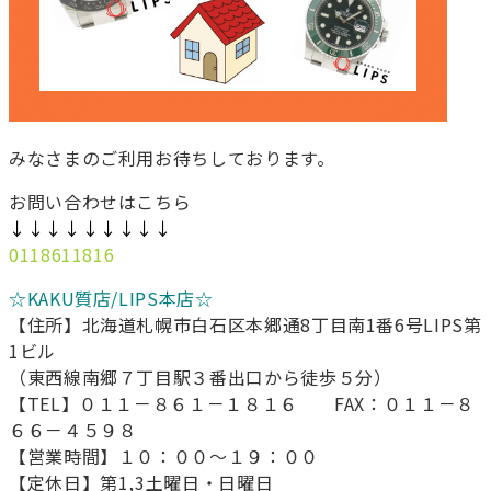
みなさまのご利用お待ちしております。
お問い合わせはこちら
↓↓↓↓↓↓↓↓↓
0118611816
☆KAKU質店/LIPS本店☆
【住所】北海道札幌市白石区本郷通8丁目南1番6号LIPS第
1ビル
（東西線南郷７丁目駅３番出口から徒歩５分）
【TEL】０１１－８６１－１８１６ FAX：０１１－８
６６－４５９８
【営業時間】１０：００～１９：００
【定休日】第1,3土曜日・日曜日