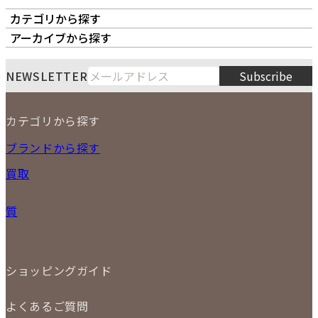
カテゴリから探す
オーナーズボイス
LIPS本店
LIPS札幌パルコ店
アーカイブから探す
LIPS通販部門
LIPS 銀座店
月
火
水
木
金
土
日
8
NEWSLETTER
Subscribe
1
2
3
4
5
6
7
8
9
カテゴリから探す
10
11
12
13
14
15
16
2026
17
18
19
20
21
22
23
NEW ITEM
ブランドから探す
PRICE DOWN
24
25
26
27
28
29
30
買取
時計
31
バッグ
宅配買取
小物
質
店頭買取
ジュエリー
出張買取
特集
定額買取
委託販売
LINE査定
ショッピングガイド
メール査定
ご注文の手順
買取実績
よくあるご質問
商品について