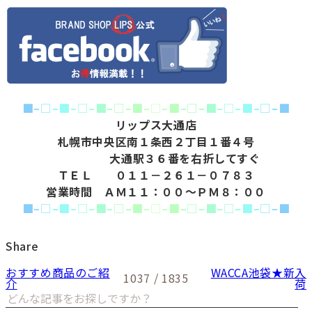
■
–
□
–
■
–
□
–
■
–
□
–
■
–
□
–
■
–
□
–
■
–
□
–
■
–
□
–
■
リップス大通店
札幌市中央区南１条西２丁目１番４号
大通駅３６番を右折してすぐ
ＴＥＬ ０１１－２６１－０７８３
営業時間 ＡＭ１１：００～ＰＭ８：００
■
–
□
–
■
–
□
–
■
–
□
–
■
–
□
–
■
–
□
–
■
–
□
–
■
–
□
–
■
Share
おすすめ商品のご紹
WACCA池袋★新入
1037 / 1835
介
荷