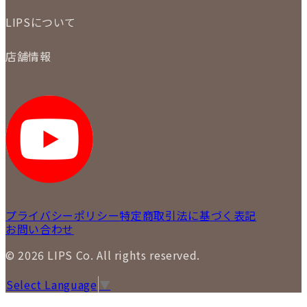
配送・返品について
初めての方
お支払いについて
LIPSについて
商品について
保証について
買取について
会社概要
質について
店舗情報
各事業部の紹介
返品について
メディア掲載情報
LIPS 銀座店
採用情報
LIPS 新宿店
STAFF BLOG
LIPS 札幌パルコ店
SNS
LIPS 札幌白石店
LIPS 通信販売事業部
プライバシーポリシー
特定商取引法に基づく表記
お問い合わせ
© 2026 LIPS Co. All rights reserved.
Select Language
▼