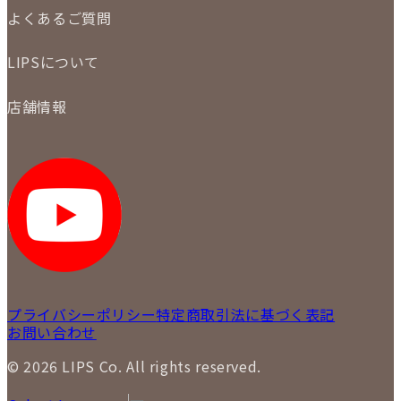
ご注文の手順
買取実績
よくあるご質問
商品について
配送・返品について
初めての方
お支払いについて
LIPSについて
商品について
保証について
買取について
会社概要
質について
店舗情報
各事業部の紹介
返品について
メディア掲載情報
LIPS 銀座店
採用情報
LIPS 新宿店
STAFF BLOG
LIPS 札幌パルコ店
SNS
LIPS 札幌白石店
LIPS 通信販売事業部
プライバシーポリシー
特定商取引法に基づく表記
お問い合わせ
© 2026 LIPS Co. All rights reserved.