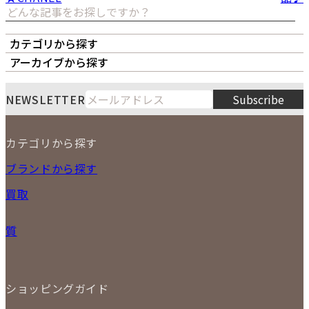
カテゴリから探す
オーナーズボイス
LIPS本店
LIPS札幌パルコ店
アーカイブから探す
LIPS通販部門
LIPS 銀座店
月
火
水
木
金
土
日
8
NEWSLETTER
Subscribe
1
2
3
4
5
6
7
8
9
カテゴリから探す
10
11
12
13
14
15
16
2026
17
18
19
20
21
22
23
NEW ITEM
ブランドから探す
PRICE DOWN
24
25
26
27
28
29
30
買取
時計
31
バッグ
宅配買取
小物
質
店頭買取
ジュエリー
出張買取
特集
定額買取
委託販売
LINE査定
ショッピングガイド
メール査定