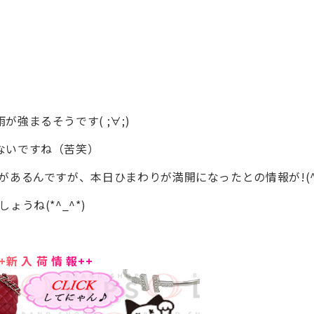
強まるそうです( ;∀;)
ないですね（苦笑）
あるんですが、本日ひまわりが満開になったとの情報が!(^^
うね(*^_^*)
+
新
入
荷
情
報
+
+