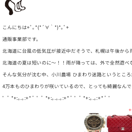
こんにちは+ﾟ｡*(*´∀｀*)*｡ﾟ+
通販事業部です。
北海道に台風の低気圧が接近中だそうで、札幌は午後から雨が
北海道の夏は短いのに～！！雨が降っては、外で全然遊べ
そんな気分が沈む中、小川農場 ひまわり迷路というところが
4万本ものひまわりが咲いているので、とっても綺麗なんでしょ
゜ﾟ *+:｡.｡:+* ﾟ ゜ﾟ *+:｡.｡.｡:+* ﾟ ゜ﾟ *+:｡.｡:+* ﾟ ゜
+