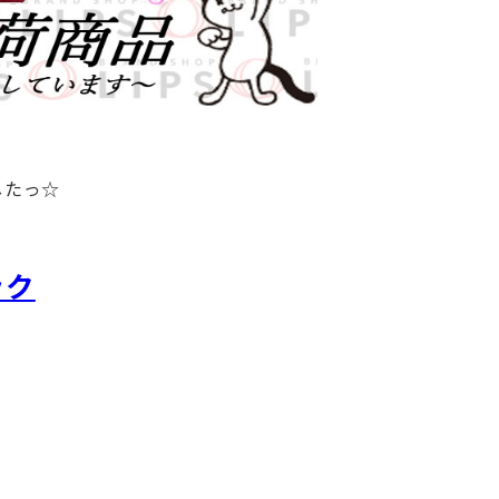
したっ☆
ック