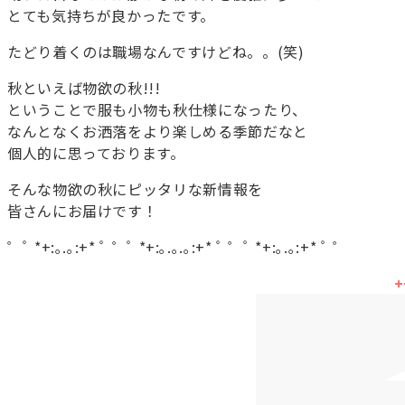
とても気持ちが良かったです。
たどり着くのは職場なんですけどね。。(笑)
秋といえば物欲の秋!!!
ということで服も小物も秋仕様になったり、
なんとなくお洒落をより楽しめる季節だなと
個人的に思っております。
そんな物欲の秋にピッタリな新情報を
皆さんにお届けです！
゜ﾟ *+:｡.｡:+* ﾟ ゜ﾟ *+:｡.｡.｡:+* ﾟ ゜ﾟ *+:｡.｡:+* ﾟ ゜
+