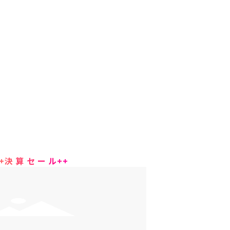
+
決
算
セ
ー
ル
+
+