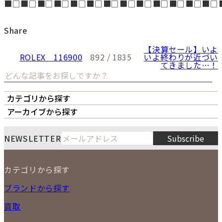
■□■□■□■□■□■□■□■□■□■□■□■□■□
Share
【決算セール】いよ
ROLEX 116900
892 / 1835
いよ終わりが近づい
てきました…！
カテゴリから探す
オーナーズボイス
LIPS本店
LIPS札幌パルコ店
アーカイブから探す
LIPS通販部門
LIPS 銀座店
月
火
水
木
金
土
日
8
NEWSLETTER
Subscribe
1
2
3
4
5
6
7
8
9
カテゴリから探す
10
11
12
13
14
15
16
2026
17
18
19
20
21
22
23
NEW ITEM
ブランドから探す
PRICE DOWN
24
25
26
27
28
29
30
買取
時計
31
バッグ