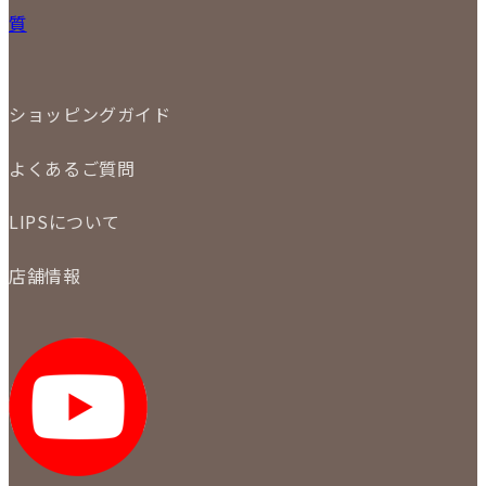
宅配買取
小物
質
店頭買取
ジュエリー
出張買取
特集
定額買取
委託販売
LINE査定
ショッピングガイド
メール査定
ご注文の手順
買取実績
よくあるご質問
商品について
配送・返品について
初めての方
お支払いについて
LIPSについて
商品について
保証について
買取について
会社概要
質について
店舗情報
各事業部の紹介
返品について
メディア掲載情報
LIPS 銀座店
採用情報
LIPS 新宿店
STAFF BLOG
LIPS 札幌パルコ店
SNS
LIPS 札幌白石店
LIPS 通信販売事業部