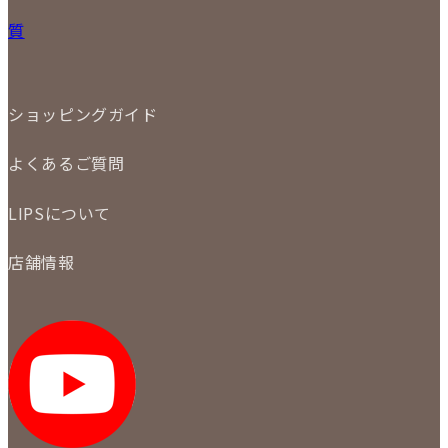
宅配買取
小物
質
店頭買取
ジュエリー
出張買取
特集
定額買取
委託販売
LINE査定
ショッピングガイド
メール査定
ご注文の手順
買取実績
よくあるご質問
商品について
配送・返品について
初めての方
お支払いについて
LIPSについて
商品について
保証について
買取について
会社概要
質について
店舗情報
各事業部の紹介
返品について
メディア掲載情報
LIPS 銀座店
採用情報
LIPS 新宿店
STAFF BLOG
LIPS 札幌パルコ店
SNS
LIPS 札幌白石店
LIPS 通信販売事業部