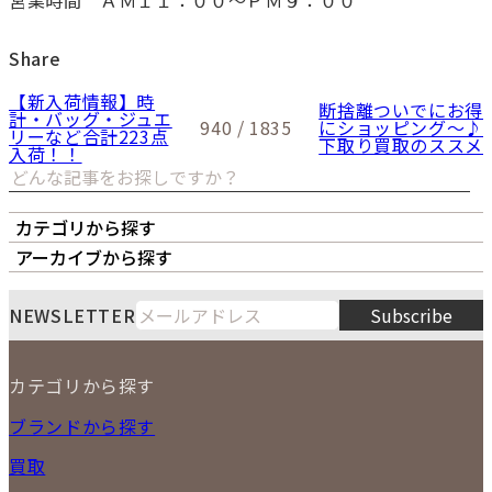
Share
【新入荷情報】時
断捨離ついでにお得
計・バッグ・ジュエ
940 / 1835
にショッピング～♪
リーなど合計223点
下取り買取のススメ
入荷！！
カテゴリから探す
オーナーズボイス
LIPS本店
LIPS札幌パルコ店
アーカイブから探す
LIPS通販部門
LIPS 銀座店
月
火
水
木
金
土
日
8
NEWSLETTER
Subscribe
1
2
3
4
5
6
7
8
9
カテゴリから探す
10
11
12
13
14
15
16
2026
17
18
19
20
21
22
23
NEW ITEM
ブランドから探す
PRICE DOWN
24
25
26
27
28
29
30
買取
時計
31
バッグ