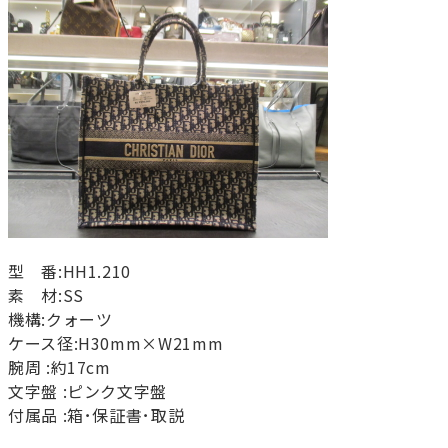
型 番:HH1.210
素 材:SS
機構:クォーツ
ケース径:H30mm×W21mm
腕周 :約17cm
文字盤 :ピンク文字盤
付属品 :箱･保証書･取説