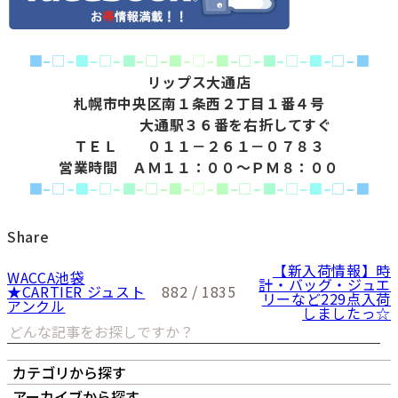
■
–
□
–
■
–
□
–
■
–
□
–
■
–
□
–
■
–
□
–
■
–
□
–
■
–
□
–
■
リップス大通店
札幌市中央区南１条西２丁目１番４号
大通駅３６番を右折してすぐ
ＴＥＬ ０１１－２６１－０７８３
営業時間 ＡＭ１１：００～ＰＭ８：００
■
–
□
–
■
–
□
–
■
–
□
–
■
–
□
–
■
–
□
–
■
–
□
–
■
–
□
–
■
Share
【新入荷情報】時
WACCA池袋
計・バッグ・ジュエ
★CARTIER ジュスト
882 / 1835
リーなど229点入荷
アンクル
しましたっ☆
カテゴリから探す
オーナーズボイス
LIPS本店
LIPS札幌パルコ店
アーカイブから探す