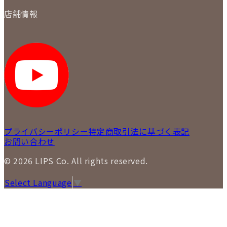
買取について
会社概要
質について
店舗情報
各事業部の紹介
返品について
メディア掲載情報
LIPS 銀座店
採用情報
LIPS 新宿店
STAFF BLOG
LIPS 札幌パルコ店
SNS
LIPS 札幌白石店
LIPS 通信販売事業部
プライバシーポリシー
特定商取引法に基づく表記
お問い合わせ
© 2026 LIPS Co. All rights reserved.
Select Language
▼