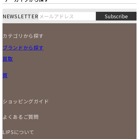
LIPS通販部門
LIPS 銀座店
月
火
水
木
金
土
日
8
NEWSLETTER
Subscribe
1
2
3
4
5
6
7
8
9
カテゴリから探す
10
11
12
13
14
15
16
2026
17
18
19
20
21
22
23
NEW ITEM
ブランドから探す
PRICE DOWN
24
25
26
27
28
29
30
買取
時計
31
バッグ
宅配買取
小物
質
店頭買取
ジュエリー
出張買取
特集
定額買取
委託販売
LINE査定
ショッピングガイド
メール査定
ご注文の手順
買取実績
よくあるご質問
商品について
配送・返品について
初めての方
お支払いについて
LIPSについて
商品について
保証について