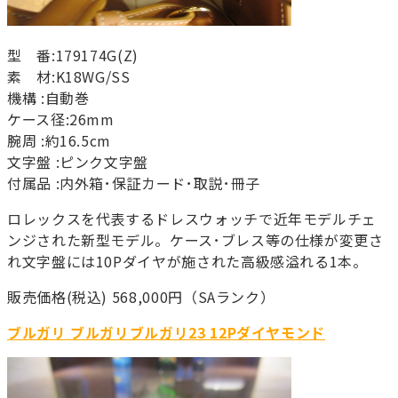
型 番:179174G(Z)
素 材:K18WG/SS
機構 :自動巻
ケース径:26mm
腕周 :約16.5cm
文字盤 :ピンク文字盤
付属品 :内外箱･保証カード･取説･冊子
ロレックスを代表するドレスウォッチで近年モデルチェ
ンジされた新型モデル。ケース･ブレス等の仕様が変更さ
れ文字盤には10Pダイヤが施された高級感溢れる1本。
販売価格(税込) 568,000円（SAランク）
ブルガリ ブルガリブルガリ23 12Pダイヤモンド