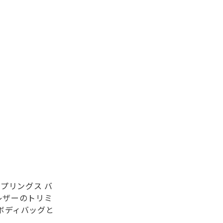
プリングス バ
レザーのトリミ
ボディバッグと