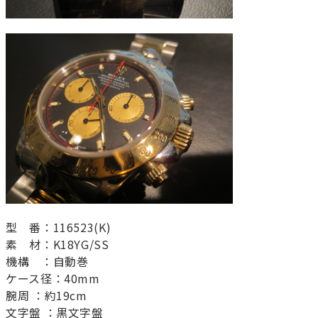
型 番：116523(K)
素 材：K18YG/SS
機構 ：自動巻
ケース径：40mm
腕周 ：約19cm
文字盤 ：黒文字盤