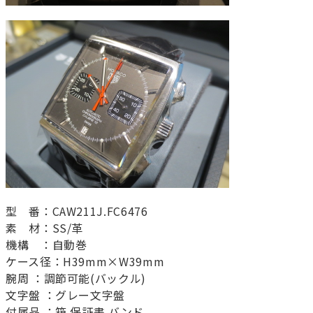
型 番：CAW211J.FC6476
素 材：SS/革
機構 ：自動巻
ケース径：H39mm×W39mm
腕周 ：調節可能(バックル)
文字盤 ：グレー文字盤
付属品 ：箱 保証書 バンド