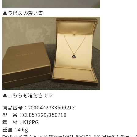
▲ラピスの深い青
▲こちらも箱付きです
商品番号：2000472233500213
型 番：CL857229/350710
素 材：K18PG
重量：4.6g
計測サイズ：ヘッド(約cm):縦1.6×横1.4×奥行0.4 チェーン