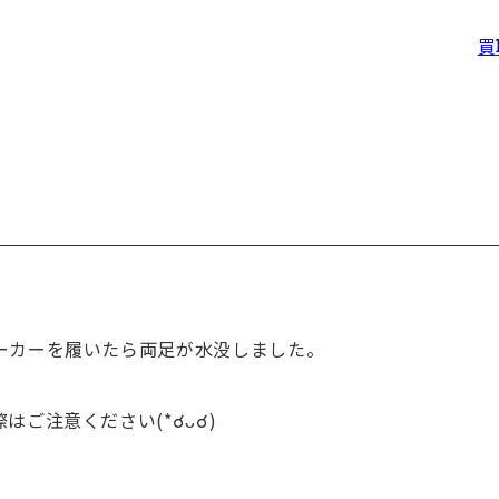
買
ーカーを履いたら両足が水没しました。
ご注意ください(*☌ᴗ☌)