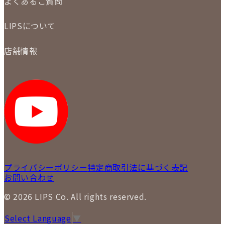
よくあるご質問
商品について
配送・返品について
初めての方
お支払いについて
LIPSについて
商品について
保証について
買取について
会社概要
質について
店舗情報
各事業部の紹介
返品について
メディア掲載情報
LIPS 銀座店
採用情報
LIPS 新宿店
STAFF BLOG
LIPS 札幌パルコ店
SNS
LIPS 札幌白石店
LIPS 通信販売事業部
プライバシーポリシー
特定商取引法に基づく表記
お問い合わせ
© 2026 LIPS Co. All rights reserved.
Select Language
▼