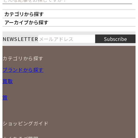
カテゴリから探す
オーナーズボイス
LIPS本店
LIPS札幌パルコ店
アーカイブから探す
LIPS通販部門
LIPS 銀座店
月
火
水
木
金
土
日
8
NEWSLETTER
Subscribe
1
2
3
4
5
6
7
8
9
カテゴリから探す
10
11
12
13
14
15
16
2026
17
18
19
20
21
22
23
NEW ITEM
ブランドから探す
PRICE DOWN
24
25
26
27
28
29
30
買取
時計
31
バッグ
宅配買取
小物
質
店頭買取
ジュエリー
出張買取
特集
定額買取
委託販売
LINE査定
ショッピングガイド
メール査定
ご注文の手順
買取実績