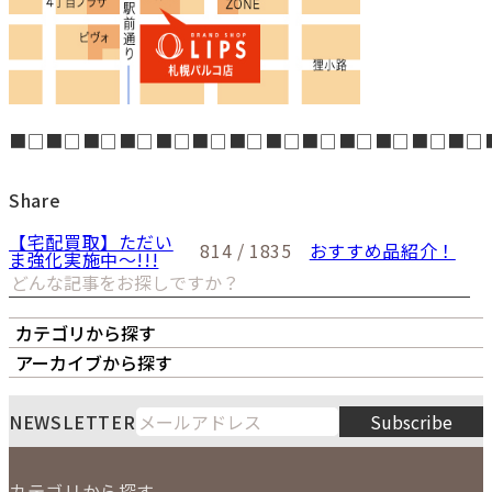
■□■□■□■□■□■□■□■□■□■□■□■□■□
Share
【宅配買取】ただい
814 / 1835
おすすめ品紹介！
ま強化実施中～!!!
カテゴリから探す
オーナーズボイス
LIPS本店
LIPS札幌パルコ店
アーカイブから探す
LIPS通販部門
LIPS 銀座店
月
火
水
木
金
土
日
8
NEWSLETTER
Subscribe
1
2
3
4
5
6
7
8
9
カテゴリから探す