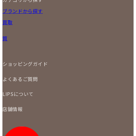
10
11
12
13
14
15
16
2026
17
18
19
20
21
22
23
NEW ITEM
ブランドから探す
PRICE DOWN
24
25
26
27
28
29
30
買取
時計
31
バッグ
宅配買取
小物
質
店頭買取
ジュエリー
出張買取
特集
定額買取
委託販売
LINE査定
ショッピングガイド
メール査定
ご注文の手順
買取実績
よくあるご質問
商品について
配送・返品について
初めての方
お支払いについて
LIPSについて
商品について
保証について
買取について
会社概要
質について
店舗情報
各事業部の紹介
返品について
メディア掲載情報
LIPS 銀座店
採用情報
LIPS 新宿店
STAFF BLOG
LIPS 札幌パルコ店
SNS