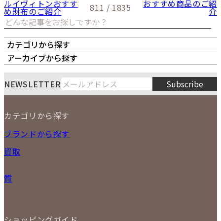
ルイヴィトンおすす
おすすめ商品のご紹
811 / 1835
め財布のご紹介
介
カテゴリから探す
オーナーズボイス
LIPS本店
LIPS札幌パルコ店
アーカイブから探す
LIPS通販部門
LIPS 銀座店
月
火
水
木
金
土
日
8
NEWSLETTER
Subscribe
1
2
3
4
5
6
7
8
9
カテゴリから探す
10
11
12
13
14
15
16
2026
17
18
19
20
21
22
23
NEW ITEM
ブランドから探す
PRICE DOWN
24
25
26
27
28
29
30
買取
時計
31
バッグ
宅配買取
小物
質
店頭買取
ジュエリー
出張買取
特集
定額買取
委託販売
LINE査定
ショッピングガイド