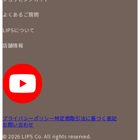
メール査定
ご注文の手順
買取実績
よくあるご質問
商品について
配送・返品について
初めての方
お支払いについて
LIPSについて
商品について
保証について
買取について
会社概要
質について
店舗情報
各事業部の紹介
返品について
メディア掲載情報
LIPS 銀座店
採用情報
LIPS 新宿店
STAFF BLOG
LIPS 札幌パルコ店
SNS
LIPS 札幌白石店
LIPS 通信販売事業部
プライバシーポリシー
特定商取引法に基づく表記
お問い合わせ
© 2026 LIPS Co. All rights reserved.