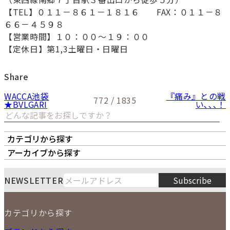
【TEL】０１１－８６１－１８１６ FAX：０１１－８
６６－４５９８
【営業時間】１０：００～１９：００
【定休日】第1,3土曜日・日曜日
Share
WACCA池袋
『痛み』との戦
772 / 1835
★BVLGARI
い､､､！
カテゴリから探す
オーナーズボイス
LIPS本店
LIPS札幌パルコ店
アーカイブから探す
LIPS通販部門
LIPS 銀座店
月
火
水
木
金
土
日
8
NEWSLETTER
Subscribe
1
2
3
4
5
6
7
8
9
カテゴリから探す
10
11
12
13
14
15
16
2026
17
18
19
20
21
22
23