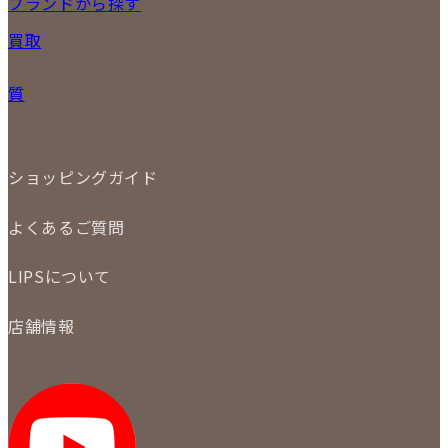
NEW ITEM
ブランドから探す
PRICE DOWN
24
25
26
27
28
29
30
買取
時計
31
バッグ
宅配買取
小物
質
店頭買取
ジュエリー
出張買取
特集
定額買取
委託販売
LINE査定
ショッピングガイド
メール査定
ご注文の手順
買取実績
よくあるご質問
商品について
配送・返品について
初めての方
お支払いについて
LIPSについて
商品について
保証について
買取について
会社概要
質について
店舗情報
各事業部の紹介
返品について
メディア掲載情報
LIPS 銀座店
採用情報
LIPS 新宿店
STAFF BLOG
LIPS 札幌パルコ店
SNS
LIPS 札幌白石店
LIPS 通信販売事業部