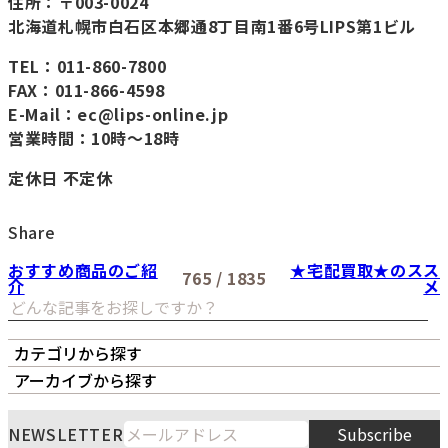
住所：〒003-0024
北海道札幌市白石区本郷通8丁目南1番6号LIPS第1ビル
TEL：011-860-7800
FAX：011-866-4598
E-Mail：ec@lips-online.jp
営業時間：10時～18時
定休日 不定休
Share
おすすめ商品のご紹
★宅配買取★のスス
765 / 1835
介
メ
カテゴリから探す
オーナーズボイス
LIPS本店
LIPS札幌パルコ店
アーカイブから探す
LIPS通販部門
LIPS 銀座店
月
火
水
木
金
土
日
8
NEWSLETTER
Subscribe
1
2