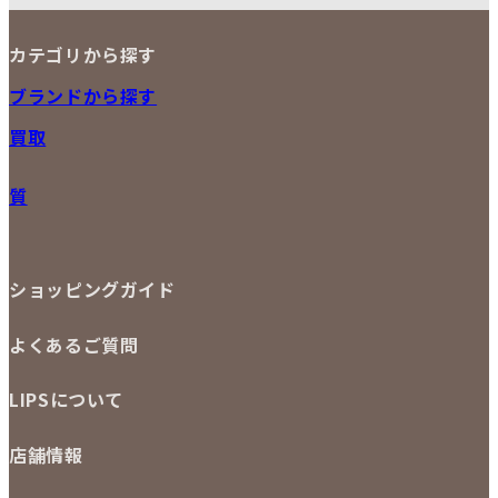
3
4
5
6
7
8
9
カテゴリから探す
10
11
12
13
14
15
16
2026
17
18
19
20
21
22
23
NEW ITEM
ブランドから探す
PRICE DOWN
24
25
26
27
28
29
30
買取
時計
31
バッグ
宅配買取
小物
質
店頭買取
ジュエリー
出張買取
特集
定額買取
委託販売
LINE査定
ショッピングガイド
メール査定
ご注文の手順
買取実績
よくあるご質問
商品について
配送・返品について
初めての方
お支払いについて
LIPSについて
商品について
保証について
買取について
会社概要
質について
店舗情報
各事業部の紹介
返品について
メディア掲載情報
LIPS 銀座店