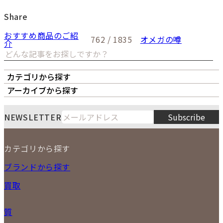
Share
おすすめ商品のご紹
762 / 1835
オメガの噂
介
カテゴリから探す
オーナーズボイス
LIPS本店
LIPS札幌パルコ店
アーカイブから探す
LIPS通販部門
LIPS 銀座店
月
火
水
木
金
土
日
8
NEWSLETTER
Subscribe
1
2
3
4
5
6
7
8
9
カテゴリから探す
10
11
12
13
14
15
16
2026
17
18
19
20
21
22
23
NEW ITEM
ブランドから探す
PRICE DOWN
24
25
26
27
28
29
30
買取
時計
31
バッグ
宅配買取
小物
質
店頭買取
ジュエリー
出張買取