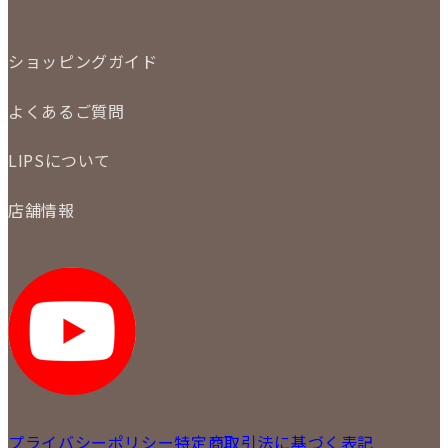
特集
定額買取
委託販売
LINE査定
ショッピングガイド
メール査定
ご注文の手順
買取実績
よくあるご質問
商品について
配送・返品について
初めての方
お支払いについて
LIPSについて
商品について
保証について
買取について
会社概要
質について
店舗情報
各事業部の紹介
返品について
メディア掲載情報
LIPS 銀座店
採用情報
LIPS 新宿店
STAFF BLOG
LIPS 札幌パルコ店
SNS
LIPS 札幌白石店
LIPS 通信販売事業部
プライバシーポリシー
特定商取引法に基づく表記