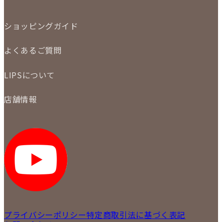
定額買取
委託販売
LINE査定
ショッピングガイド
メール査定
ご注文の手順
買取実績
よくあるご質問
商品について
配送・返品について
初めての方
お支払いについて
LIPSについて
商品について
保証について
買取について
会社概要
質について
店舗情報
各事業部の紹介
返品について
メディア掲載情報
LIPS 銀座店
採用情報
LIPS 新宿店
STAFF BLOG
LIPS 札幌パルコ店
SNS
LIPS 札幌白石店
LIPS 通信販売事業部
プライバシーポリシー
特定商取引法に基づく表記