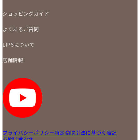
定額買取
委託販売
LINE査定
ショッピングガイド
メール査定
ご注文の手順
買取実績
よくあるご質問
商品について
配送・返品について
初めての方
お支払いについて
LIPSについて
商品について
保証について
買取について
会社概要
質について
店舗情報
各事業部の紹介
返品について
メディア掲載情報
LIPS 銀座店
採用情報
LIPS 新宿店
STAFF BLOG
LIPS 札幌パルコ店
SNS
LIPS 札幌白石店
LIPS 通信販売事業部
プライバシーポリシー
特定商取引法に基づく表記
お問い合わせ