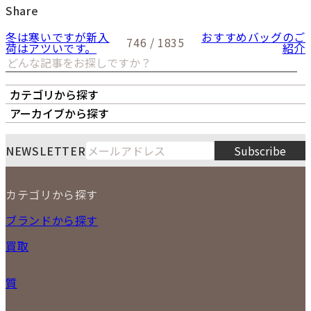
Share
冬は寒いですが新入
おすすめバッグのご
746 / 1835
荷はアツいです。
紹介
カテゴリから探す
オーナーズボイス
LIPS本店
LIPS札幌パルコ店
アーカイブから探す
LIPS通販部門
LIPS 銀座店
月
火
水
木
金
土
日
8
NEWSLETTER
Subscribe
1
2
3
4
5
6
7
8
9
カテゴリから探す
10
11
12
13
14
15
16
2026
17
18
19
20
21
22
23
NEW ITEM
ブランドから探す
PRICE DOWN
24
25
26
27
28
29
30
買取
時計
31
バッグ
宅配買取
小物
質
店頭買取
ジュエリー
出張買取
特集