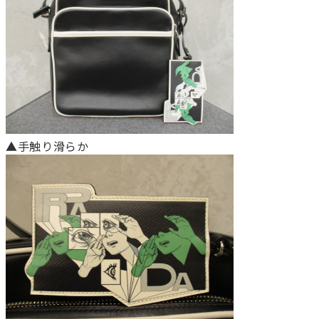
▲手触り滑らか