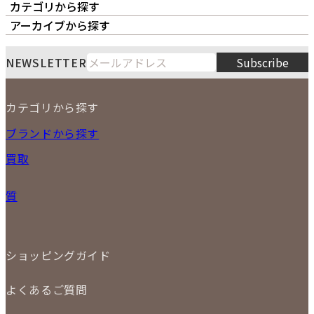
カテゴリから探す
オーナーズボイス
LIPS本店
LIPS札幌パルコ店
アーカイブから探す
LIPS通販部門
LIPS 銀座店
月
火
水
木
金
土
日
8
NEWSLETTER
Subscribe
1
2
3
4
5
6
7
8
9
カテゴリから探す
10
11
12
13
14
15
16
2026
17
18
19
20
21
22
23
NEW ITEM
ブランドから探す
PRICE DOWN
24
25
26
27
28
29
30
買取
時計
31
バッグ
宅配買取
小物
質
店頭買取
ジュエリー
出張買取
特集
定額買取
委託販売
LINE査定
ショッピングガイド
メール査定
ご注文の手順
買取実績
よくあるご質問
商品について
配送・返品について