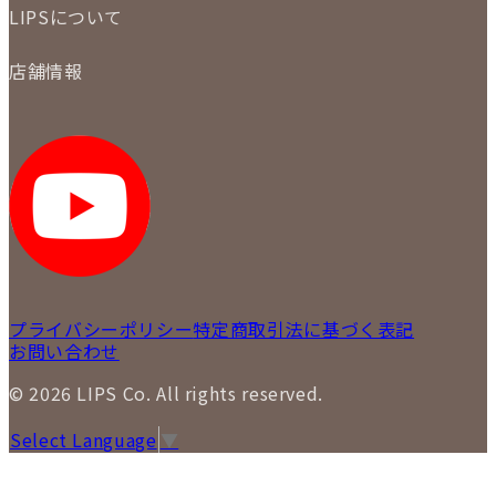
初めての方
お支払いについて
LIPSについて
商品について
保証について
買取について
会社概要
質について
店舗情報
各事業部の紹介
返品について
メディア掲載情報
LIPS 銀座店
採用情報
LIPS 新宿店
STAFF BLOG
LIPS 札幌パルコ店
SNS
LIPS 札幌白石店
LIPS 通信販売事業部
プライバシーポリシー
特定商取引法に基づく表記
お問い合わせ
© 2026 LIPS Co. All rights reserved.
Select Language
▼