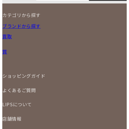
3
4
5
6
7
8
9
カテゴリから探す
10
11
12
13
14
15
16
2026
17
18
19
20
21
22
23
NEW ITEM
ブランドから探す
PRICE DOWN
24
25
26
27
28
29
30
買取
時計
31
バッグ
宅配買取
小物
質
店頭買取
ジュエリー
出張買取
特集
定額買取
委託販売
LINE査定
ショッピングガイド
メール査定
ご注文の手順
買取実績
よくあるご質問
商品について
配送・返品について
初めての方
お支払いについて
LIPSについて
商品について
保証について
買取について
会社概要
質について
店舗情報
各事業部の紹介
返品について
メディア掲載情報
LIPS 銀座店