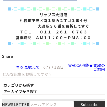
■
–
□
–
■
–
□
–
■
–
□
–
■
–
□
–
■
–
□
–
■
–
□
–
■
–
□
–
■
リップス大通店
札幌市中央区南１条西２丁目１番４号
大通駅３６番を右折してすぐ
ＴＥＬ ０１１－２６１－０７８３
営業時間 ＡＭ１１：００～ＰＭ８：００
■
–
□
–
■
–
□
–
■
–
□
–
■
–
□
–
■
–
□
–
■
–
□
–
■
–
□
–
■
Share
WACCA池袋★買取の
春を見据えて
677 / 1835
ご案内
カテゴリから探す
オーナーズボイス
LIPS本店
LIPS札幌パルコ店
アーカイブから探す
LIPS通販部門
LIPS 銀座店
月
火
水
木
金
土
日
8
NEWSLETTER
Subscribe
1
2