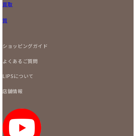
24
25
26
27
28
29
30
買取
時計
31
バッグ
宅配買取
小物
質
店頭買取
ジュエリー
出張買取
特集
定額買取
委託販売
LINE査定
ショッピングガイド
メール査定
ご注文の手順
買取実績
よくあるご質問
商品について
配送・返品について
初めての方
お支払いについて
LIPSについて
商品について
保証について
買取について
会社概要
質について
店舗情報
各事業部の紹介
返品について
メディア掲載情報
LIPS 銀座店
採用情報
LIPS 新宿店
STAFF BLOG
LIPS 札幌パルコ店
SNS
LIPS 札幌白石店
LIPS 通信販売事業部