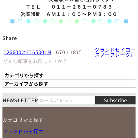
ＴＥＬ ０１１－２６１－０７８３
営業時間 ＡＭ１１：００～ＰＭ８：００
■
–
□
–
■
–
□
–
■
–
□
–
■
–
□
–
■
–
□
–
■
–
□
–
■
–
□
–
■
Share
グランドセイコー
126600と116500LN
670 / 1835
「スノーフレーク」
カテゴリから探す
オーナーズボイス
LIPS本店
LIPS札幌パルコ店
アーカイブから探す
LIPS通販部門
LIPS 銀座店
月
火
水
木
金
土
日
8
NEWSLETTER
Subscribe
1
2
3
4
5
6
7
8
9
カテゴリから探す
10
11
12
13
14
15
16
2026
17
18
19
20
21
22
23
NEW ITEM
ブランドから探す
PRICE DOWN