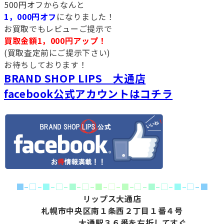
500円オフからなんと
1，000円オフ
になりました！
お買取でもレビューご提示で
買取金額1，000円アップ！
(買取査定前にご提示下さい)
お待ちしております！
BRAND SHOP LIPS 大通店
facebook公式アカウントはコチラ
■
–
□
–
■
–
□
–
■
–
□
–
■
–
□
–
■
–
□
–
■
–
□
–
■
–
□
–
■
リップス大通店
札幌市中央区南１条西２丁目１番４号
大通駅３６番を右折してすぐ