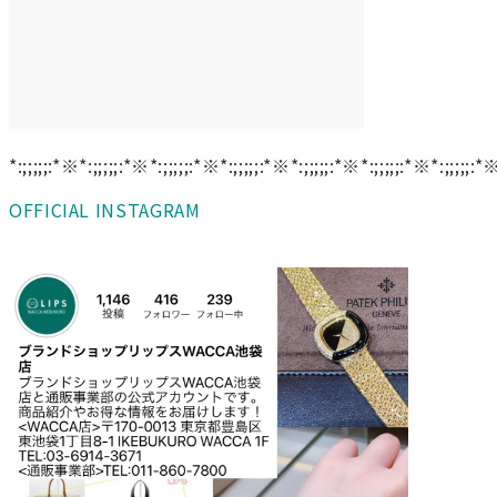
*:;;;;;:*※*:;;;;;:*※*:;;;;;:*※*:;;;;;:*※*:;;;;;:*※*:;;;;;:*※*:;;;;;:*
OFFICIAL INSTAGRAM