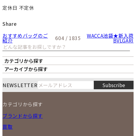
定休日 不定休
Share
おすすめバッグのご
WACCA池袋★新入荷
604 / 1835
紹介
BVLGARI
カテゴリから探す
オーナーズボイス
LIPS本店
LIPS札幌パルコ店
アーカイブから探す
LIPS通販部門
LIPS 銀座店
月
火
水
木
金
土
日
8
NEWSLETTER
Subscribe
1
2
3
4
5
6
7
8
9
カテゴリから探す
10
11
12
13
14
15
16
2026
17
18
19
20
21
22
23
NEW ITEM
ブランドから探す
PRICE DOWN
24
25
26
27
28
29
30
買取
時計
31
バッグ