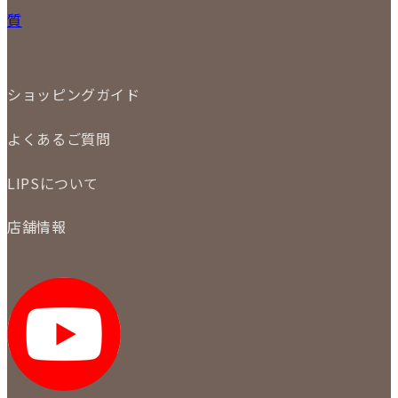
宅配買取
小物
質
店頭買取
ジュエリー
出張買取
特集
定額買取
委託販売
LINE査定
ショッピングガイド
メール査定
ご注文の手順
買取実績
よくあるご質問
商品について
配送・返品について
初めての方
お支払いについて
LIPSについて
商品について
保証について
買取について
会社概要
質について
店舗情報
各事業部の紹介
返品について
メディア掲載情報
LIPS 銀座店
採用情報
LIPS 新宿店
STAFF BLOG
LIPS 札幌パルコ店
SNS
LIPS 札幌白石店
LIPS 通信販売事業部