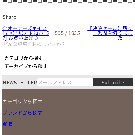
■□■□■□■□■□■□■□■□■□■□■□■□■□
Share
◇オーナーズボイス
【決算セール】残り
[ﾊﾟﾈﾗｲ ﾙﾐﾉｰﾙ ｸﾛﾉｸﾞﾗ
595 / 1835
一週間を切りまし
ﾌ] お買い上げ◇
た…！
カテゴリから探す
オーナーズボイス
LIPS本店
LIPS札幌パルコ店
アーカイブから探す
LIPS通販部門
LIPS 銀座店
月
火
水
木
金
土
日
8
NEWSLETTER
Subscribe
1
2
3
4
5
6
7
8
9
カテゴリから探す
10
11
12
13
14
15
16
2026
17
18
19
20
21
22
23
NEW ITEM
ブランドから探す
PRICE DOWN
24
25
26
27
28
29
30
買取
時計
31
バッグ
宅配買取