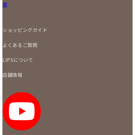
小物
質
店頭買取
ジュエリー
出張買取
特集
定額買取
委託販売
LINE査定
ショッピングガイド
メール査定
ご注文の手順
買取実績
よくあるご質問
商品について
配送・返品について
初めての方
お支払いについて
LIPSについて
商品について
保証について
買取について
会社概要
質について
店舗情報
各事業部の紹介
返品について
メディア掲載情報
LIPS 銀座店
採用情報
LIPS 新宿店
STAFF BLOG
LIPS 札幌パルコ店
SNS
LIPS 札幌白石店
LIPS 通信販売事業部