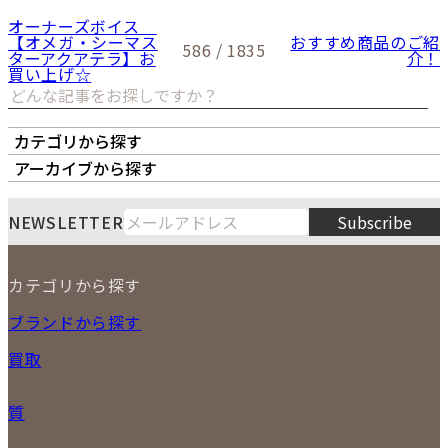
オーナーズボイス
【オメガ・シーマス
おすすめ商品のご紹
586 / 1835
ターアクアテラ】お
介！
買い上げ☆
カテゴリから探す
オーナーズボイス
LIPS本店
LIPS札幌パルコ店
アーカイブから探す
LIPS通販部門
LIPS 銀座店
月
火
水
木
金
土
日
8
NEWSLETTER
Subscribe
1
2
3
4
5
6
7
8
9
カテゴリから探す
10
11
12
13
14
15
16
2026
17
18
19
20
21
22
23
NEW ITEM
ブランドから探す
PRICE DOWN
24
25
26
27
28
29
30
買取
時計
31
バッグ
宅配買取
小物
質
店頭買取
ジュエリー
出張買取
特集