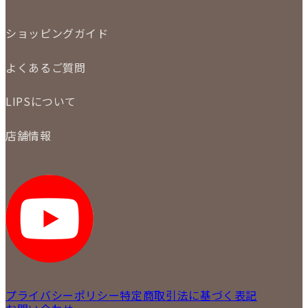
定額買取
委託販売
LINE査定
ショッピングガイド
メール査定
ご注文の手順
買取実績
よくあるご質問
商品について
配送・返品について
初めての方
お支払いについて
LIPSについて
商品について
保証について
買取について
会社概要
質について
店舗情報
各事業部の紹介
返品について
メディア掲載情報
LIPS 銀座店
採用情報
LIPS 新宿店
STAFF BLOG
LIPS 札幌パルコ店
SNS
LIPS 札幌白石店
LIPS 通信販売事業部
プライバシーポリシー
特定商取引法に基づく表記