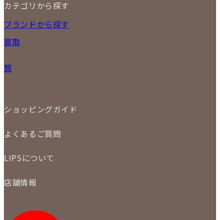
カテゴリから探す
10
11
12
13
14
15
16
2026
17
18
19
20
21
22
23
NEW ITEM
ブランドから探す
PRICE DOWN
24
25
26
27
28
29
30
買取
時計
31
バッグ
宅配買取
小物
質
店頭買取
ジュエリー
出張買取
特集
定額買取
委託販売
LINE査定
ショッピングガイド
メール査定
ご注文の手順
買取実績
よくあるご質問
商品について
配送・返品について
初めての方
お支払いについて
LIPSについて
商品について
保証について
買取について
会社概要
質について
店舗情報
各事業部の紹介
返品について
メディア掲載情報
LIPS 銀座店
採用情報
LIPS 新宿店
STAFF BLOG
LIPS 札幌パルコ店