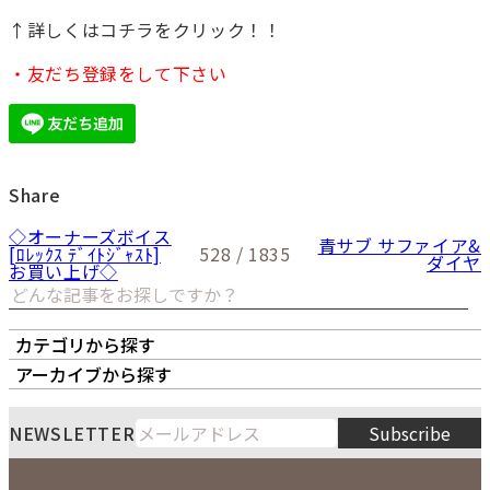
↑詳しくはコチラをクリック！！
・友だち登録をして下さい
Share
◇オーナーズボイス
青サブ サファイア&
[ﾛﾚｯｸｽ ﾃﾞｲﾄｼﾞｬｽﾄ]
528 / 1835
ダイヤ
お買い上げ◇
カテゴリから探す
オーナーズボイス
LIPS本店
LIPS札幌パルコ店
アーカイブから探す
LIPS通販部門
LIPS 銀座店
月
火
水
木
金
土
日
8
NEWSLETTER
Subscribe
1
2
3
4
5
6
7
8
9