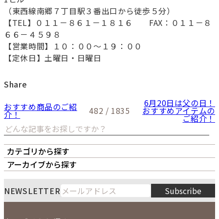
（東西線南郷７丁目駅３番出口から徒歩５分）
【TEL】０１１－８６１－１８１６ FAX：０１１－８
６６－４５９８
【営業時間】１０：００～１９：００
【定休日】土曜日・日曜日
Share
6月20日は父の日！
おすすめ商品のご紹
482 / 1835
おすすめアイテムの
介！
ご紹介！
カテゴリから探す
オーナーズボイス
LIPS本店
LIPS札幌パルコ店
アーカイブから探す
LIPS通販部門
LIPS 銀座店
月
火
水
木
金
土
日
8
NEWSLETTER
Subscribe
1
2
3
4
5
6
7
8
9