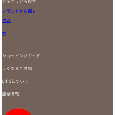
カテゴリから探す
10
11
12
13
14
15
16
2026
17
18
19
20
21
22
23
NEW ITEM
ブランドから探す
PRICE DOWN
24
25
26
27
28
29
30
買取
時計
31
バッグ
宅配買取
小物
質
店頭買取
ジュエリー
出張買取
特集
定額買取
委託販売
LINE査定
ショッピングガイド
メール査定
ご注文の手順
買取実績
よくあるご質問
商品について
配送・返品について
初めての方
お支払いについて
LIPSについて
商品について
保証について
買取について
会社概要
質について
店舗情報
各事業部の紹介
返品について
メディア掲載情報
LIPS 銀座店
採用情報
LIPS 新宿店
STAFF BLOG
LIPS 札幌パルコ店