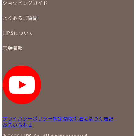
LINE査定
ショッピングガイド
メール査定
ご注文の手順
買取実績
よくあるご質問
商品について
配送・返品について
初めての方
お支払いについて
LIPSについて
商品について
保証について
買取について
会社概要
質について
店舗情報
各事業部の紹介
返品について
メディア掲載情報
LIPS 銀座店
採用情報
LIPS 新宿店
STAFF BLOG
LIPS 札幌パルコ店
SNS
LIPS 札幌白石店
LIPS 通信販売事業部
プライバシーポリシー
特定商取引法に基づく表記
お問い合わせ
© 2026 LIPS Co. All rights reserved.