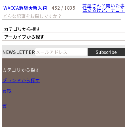
質屋さん？聞いた事
WACCA池袋★新入荷
452 / 1835
はあるけど、ナニ？
カテゴリから探す
オーナーズボイス
LIPS本店
LIPS札幌パルコ店
アーカイブから探す
LIPS通販部門
LIPS 銀座店
月
火
水
木
金
土
日
8
NEWSLETTER
Subscribe
1
2
3
4
5
6
7
8
9
カテゴリから探す
10
11
12
13
14
15
16
2026
17
18
19
20
21
22
23
NEW ITEM
ブランドから探す
PRICE DOWN
24
25
26
27
28
29
30
買取
時計
31
バッグ
宅配買取
小物
質
店頭買取
ジュエリー
出張買取
特集
定額買取
委託販売