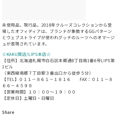
未使用品。現行品。2018年クルーズコレクションから登
場したオフィディアは、ブランドが象徴するGGパターン
とウェブストライプが使われグッチのルーツへのオマージ
ュが表現されています。
☆KAKU質店/LIPS本店☆
【住所】北海道札幌市白石区本郷通8丁目南1番6号LIPS第
1ビル
（東西線南郷７丁目駅３番出口から徒歩５分）
【TEL】０１１－８６１－１８１６ FAX：０１１－８
６６－４５９８
【営業時間】１０：００～１９：００
【定休日】土曜日・日曜日
Share