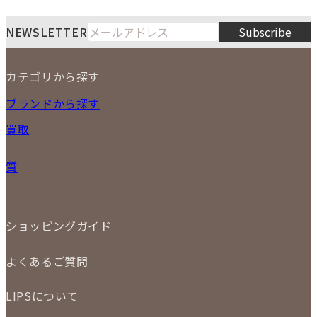
LIPS通販部門
LIPS 銀座店
月
火
水
木
金
土
日
8
NEWSLETTER
Subscribe
1
2
3
4
5
6
7
8
9
カテゴリから探す
10
11
12
13
14
15
16
2026
17
18
19
20
21
22
23
NEW ITEM
ブランドから探す
PRICE DOWN
24
25
26
27
28
29
30
買取
時計
31
バッグ
宅配買取
小物
質
店頭買取
ジュエリー
出張買取
特集
定額買取
委託販売
LINE査定
ショッピングガイド
メール査定
ご注文の手順
買取実績
よくあるご質問
商品について
配送・返品について
初めての方
お支払いについて
LIPSについて
商品について
保証について
買取について