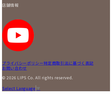
会社概要
質について
店舗情報
各事業部の紹介
返品について
メディア掲載情報
LIPS 銀座店
採用情報
LIPS 新宿店
STAFF BLOG
LIPS 札幌パルコ店
SNS
LIPS 札幌白石店
LIPS 通信販売事業部
プライバシーポリシー
特定商取引法に基づく表記
お問い合わせ
© 2026 LIPS Co. All rights reserved.
Select Language
▼