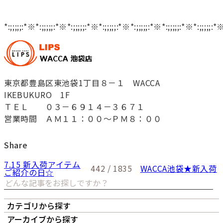
*:;;;;;:*※*:;;;;;:*※*:;;;;;:*※*:;;;;;:*※*:;;;;;:*※*:;;;;;:*※*:;;;;;:*
東京都豊島区東池袋1丁目８－１ WACCA
IKEBUKURO 1F
ＴＥＬ ０３－６９１４－３６７１
営業時間 ＡＭ１１：００～ＰＭ８：００
Share
7.15 新入荷アイテム
442 / 1835
WACCA池袋★新入荷
ご紹介の日☆
カテゴリから探す
オーナーズボイス
LIPS本店
LIPS札幌パルコ店
アーカイブから探す