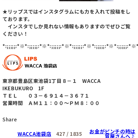
★リップスではインスタグラムにも力を入れて投稿をし
ております。
インスタでしか見れない情報もありますのでぜひご覧
ください！
*:;;;;;:*※*:;;;;;:*※*:;;;;;:*※*:;;;;;:*※*:;;;;;:*※*:;;;;;:*※
東京都豊島区東池袋1丁目８－１ WACCA
IKEBUKURO 1F
ＴＥＬ ０３－６９１４－３６７１
営業時間 ＡＭ１１：００～ＰＭ８：００
Share
お金がピンチの時は
WACCA池袋店
427 / 1835
質屋さんへ♪