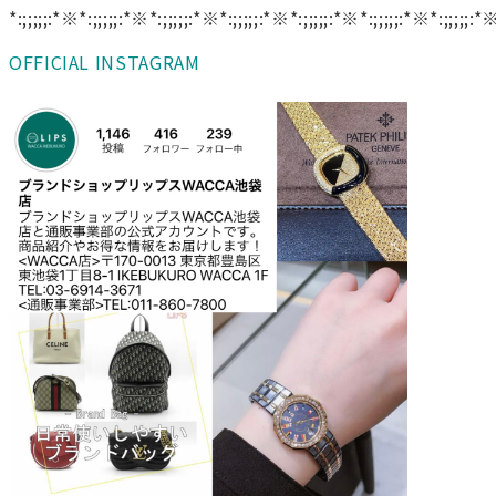
*:;;;;;:*※*:;;;;;:*※*:;;;;;:*※*:;;;;;:*※*:;;;;;:*※*:;;;;;:*※*:;;;;;:*
OFFICIAL INSTAGRAM