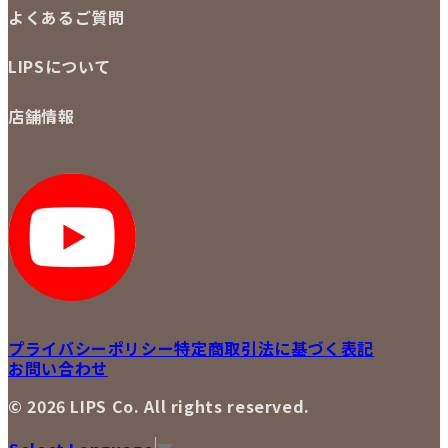
ご注文の手順
買取実績
よくあるご質問
商品について
配送・返品について
初めての方
お支払いについて
LIPSについて
商品について
保証について
買取について
会社概要
質について
店舗情報
各事業部の紹介
返品について
メディア掲載情報
LIPS 銀座店
採用情報
LIPS 新宿店
STAFF BLOG
LIPS 札幌パルコ店
SNS
LIPS 札幌白石店
LIPS 通信販売事業部
プライバシーポリシー
特定商取引法に基づく表記
お問い合わせ
© 2026 LIPS Co. All rights reserved.