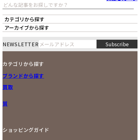
カテゴリから探す
オーナーズボイス
LIPS本店
LIPS札幌パルコ店
アーカイブから探す
LIPS通販部門
LIPS 銀座店
月
火
水
木
金
土
日
8
NEWSLETTER
Subscribe
1
2
3
4
5
6
7
8
9
カテゴリから探す
10
11
12
13
14
15
16
2026
17
18
19
20
21
22
23
NEW ITEM
ブランドから探す
PRICE DOWN
24
25
26
27
28
29
30
買取
時計
31
バッグ
宅配買取
小物
質
店頭買取
ジュエリー
出張買取
特集
定額買取
委託販売
LINE査定
ショッピングガイド
メール査定