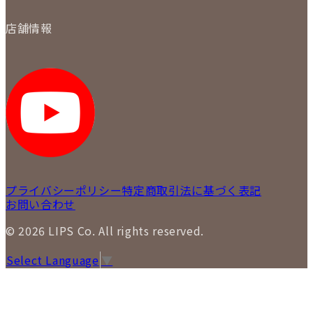
保証について
買取について
会社概要
質について
店舗情報
各事業部の紹介
返品について
メディア掲載情報
LIPS 銀座店
採用情報
LIPS 新宿店
STAFF BLOG
LIPS 札幌パルコ店
SNS
LIPS 札幌白石店
LIPS 通信販売事業部
プライバシーポリシー
特定商取引法に基づく表記
お問い合わせ
© 2026 LIPS Co. All rights reserved.
Select Language
▼