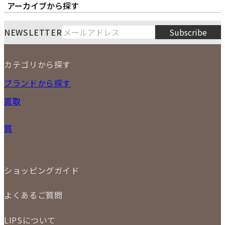
オーナーズボイス
LIPS本店
LIPS札幌パルコ店
アーカイブから探す
LIPS通販部門
LIPS 銀座店
月
火
水
木
金
土
日
8
NEWSLETTER
Subscribe
1
2
3
4
5
6
7
8
9
カテゴリから探す
10
11
12
13
14
15
16
2026
17
18
19
20
21
22
23
NEW ITEM
ブランドから探す
PRICE DOWN
24
25
26
27
28
29
30
買取
時計
31
バッグ
宅配買取
小物
質
店頭買取
ジュエリー
出張買取
特集
定額買取
委託販売
LINE査定
ショッピングガイド
メール査定
ご注文の手順
買取実績
よくあるご質問
商品について
配送・返品について
初めての方
お支払いについて
LIPSについて
商品について