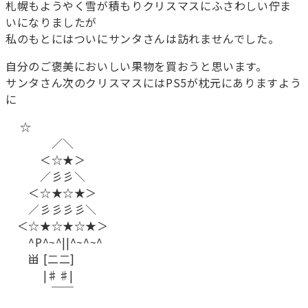
札幌もようやく雪が積もりクリスマスにふさわしい佇ま
いになりましたが
私のもとにはついにサンタさんは訪れませんでした。
自分のご褒美においしい果物を買おうと思います。
サンタさん次のクリスマスにはPS5が枕元にありますよう
に
☆
／＼
＜☆★＞
／彡彡＼
＜☆★☆★＞
／彡彡彡彡＼
＜☆★☆★☆★＞
^P^~^||^~^~^
畄 [二二]
|♯♯|
￣￣