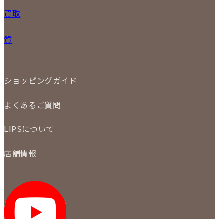
PRICE DOWN
24
25
26
27
28
29
30
買取
時計
31
バッグ
宅配買取
小物
質
店頭買取
ジュエリー
出張買取
特集
定額買取
委託販売
LINE査定
ショッピングガイド
メール査定
ご注文の手順
買取実績
よくあるご質問
商品について
配送・返品について
初めての方
お支払いについて
LIPSについて
商品について
保証について
買取について
会社概要
質について
店舗情報
各事業部の紹介
返品について
メディア掲載情報
LIPS 銀座店
採用情報
LIPS 新宿店
STAFF BLOG
LIPS 札幌パルコ店
SNS
LIPS 札幌白石店
LIPS 通信販売事業部