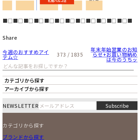
■□■□■□■□■□■□■□■□■□■□■□■□■
Share
年末年始営業のお知
今週のおすすめアイ
373 / 1835
らせ+お買い物納め
テム☆
は今のうちッ
カテゴリから探す
オーナーズボイス
LIPS本店
LIPS札幌パルコ店
アーカイブから探す
LIPS通販部門
LIPS 銀座店
月
火
水
木
金
土
日
8
NEWSLETTER
Subscribe
1
2
3
4
5
6
7
8
9
カテゴリから探す
10
11
12
13
14
15
16
2026
17
18
19
20
21
22
23
NEW ITEM
ブランドから探す