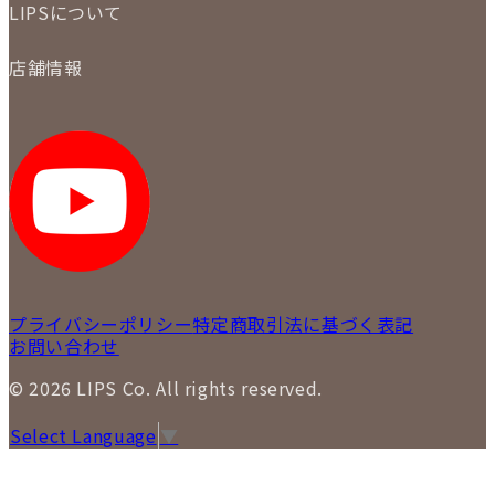
お支払いについて
LIPSについて
商品について
保証について
買取について
会社概要
質について
店舗情報
各事業部の紹介
返品について
メディア掲載情報
LIPS 銀座店
採用情報
LIPS 新宿店
STAFF BLOG
LIPS 札幌パルコ店
SNS
LIPS 札幌白石店
LIPS 通信販売事業部
プライバシーポリシー
特定商取引法に基づく表記
お問い合わせ
© 2026 LIPS Co. All rights reserved.
Select Language
▼