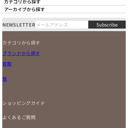
カテゴリから探す
オーナーズボイス
LIPS本店
LIPS札幌パルコ店
アーカイブから探す
LIPS通販部門
LIPS 銀座店
月
火
水
木
金
土
日
8
NEWSLETTER
Subscribe
1
2
3
4
5
6
7
8
9
カテゴリから探す
10
11
12
13
14
15
16
2026
17
18
19
20
21
22
23
NEW ITEM
ブランドから探す
PRICE DOWN
24
25
26
27
28
29
30
買取
時計
31
バッグ
宅配買取
小物
質
店頭買取
ジュエリー
出張買取
特集
定額買取
委託販売
LINE査定
ショッピングガイド
メール査定
ご注文の手順
買取実績
よくあるご質問
商品について
配送・返品について
初めての方