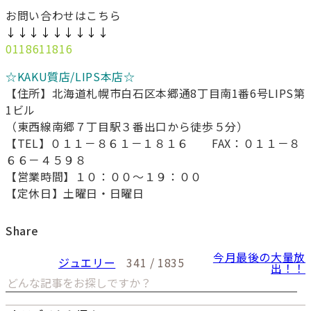
お問い合わせはこちら
↓↓↓↓↓↓↓↓↓
0118611816
☆KAKU質店/LIPS本店☆
【住所】北海道札幌市白石区本郷通8丁目南1番6号LIPS第
1ビル
（東西線南郷７丁目駅３番出口から徒歩５分）
【TEL】０１１－８６１－１８１６ FAX：０１１－８
６６－４５９８
【営業時間】１０：００～１９：００
【定休日】土曜日・日曜日
Share
今月最後の大量放
ジュエリー
341 / 1835
出！！