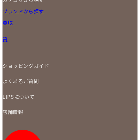
2026
17
18
19
20
21
22
23
NEW ITEM
ブランドから探す
PRICE DOWN
24
25
26
27
28
29
30
買取
時計
31
バッグ
宅配買取
小物
質
店頭買取
ジュエリー
出張買取
特集
定額買取
委託販売
LINE査定
ショッピングガイド
メール査定
ご注文の手順
買取実績
よくあるご質問
商品について
配送・返品について
初めての方
お支払いについて
LIPSについて
商品について
保証について
買取について
会社概要
質について
店舗情報
各事業部の紹介
返品について
メディア掲載情報
LIPS 銀座店
採用情報
LIPS 新宿店
STAFF BLOG
LIPS 札幌パルコ店
SNS