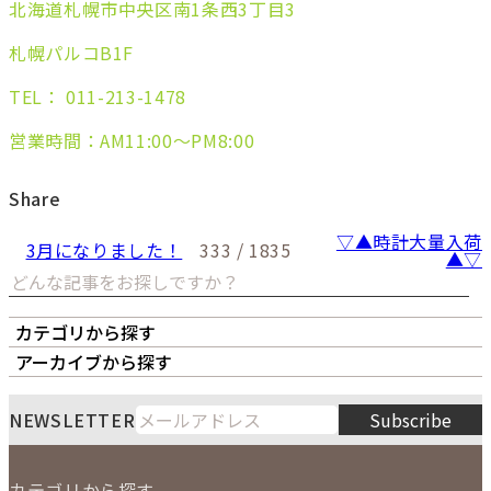
北海道札幌市中央区南1条西3丁目3
札幌パルコB1F
TEL： 011-213-1478
営業時間：AM11:00～PM8:00
Share
▽▲時計大量入荷
3月になりました！
333 / 1835
▲▽
カテゴリから探す
オーナーズボイス
LIPS本店
LIPS札幌パルコ店
アーカイブから探す
LIPS通販部門
LIPS 銀座店
月
火
水
木
金
土
日
8
NEWSLETTER
Subscribe
1
2
3
4
5
6
7
8
9
カテゴリから探す
10
11
12
13
14
15
16