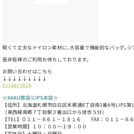
軽くて丈夫なナイロン素材に､大容量で機能的なバッグ｡
是非皆様のご利用お待ちしております。
お問い合わせはこちら
↓↓↓↓↓↓↓↓↓
0118611816
☆KAKU質店/LIPS本店☆
【住所】北海道札幌市白石区本郷通8丁目南1番6号LIPS第
（東西線南郷７丁目駅３番出口から徒歩５分）
【TEL】０１１－８６１－１８１６ FAX：０１１－８
【営業時間】１０：００～１９：００
【定休日】土曜日・日曜日