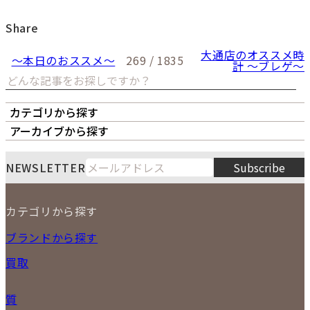
Share
大通店のオススメ時
～本日のおススメ～
269 / 1835
計 ～ブレゲ～
カテゴリから探す
オーナーズボイス
LIPS本店
LIPS札幌パルコ店
アーカイブから探す
LIPS通販部門
LIPS 銀座店
月
火
水
木
金
土
日
8
NEWSLETTER
Subscribe
1
2
3
4
5
6
7
8
9
カテゴリから探す
10
11
12
13
14
15
16
2026
17
18
19
20
21
22
23
NEW ITEM
ブランドから探す
PRICE DOWN
24
25
26
27
28
29
30
買取
時計
31
バッグ
宅配買取
小物
質
店頭買取
ジュエリー