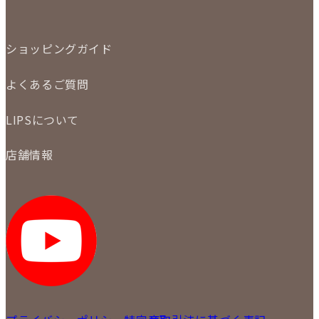
出張買取
特集
定額買取
委託販売
LINE査定
ショッピングガイド
メール査定
ご注文の手順
買取実績
よくあるご質問
商品について
配送・返品について
初めての方
お支払いについて
LIPSについて
商品について
保証について
買取について
会社概要
質について
店舗情報
各事業部の紹介
返品について
メディア掲載情報
LIPS 銀座店
採用情報
LIPS 新宿店
STAFF BLOG
LIPS 札幌パルコ店
SNS
LIPS 札幌白石店
LIPS 通信販売事業部