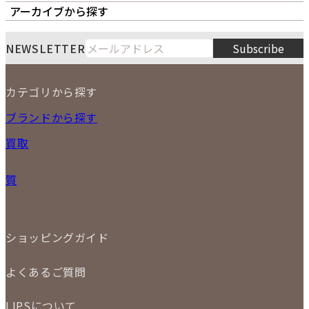
オーナーズボイス
LIPS本店
LIPS札幌パルコ店
アーカイブから探す
LIPS通販部門
LIPS 銀座店
月
火
水
木
金
土
日
8
NEWSLETTER
Subscribe
1
2
3
4
5
6
7
8
9
カテゴリから探す
10
11
12
13
14
15
16
2026
17
18
19
20
21
22
23
NEW ITEM
ブランドから探す
PRICE DOWN
24
25
26
27
28
29
30
買取
時計
31
バッグ
宅配買取
小物
質
店頭買取
ジュエリー
出張買取
特集
定額買取
委託販売
LINE査定
ショッピングガイド
メール査定
ご注文の手順
買取実績
よくあるご質問
商品について
配送・返品について
初めての方
お支払いについて
LIPSについて