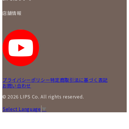
商品について
保証について
買取について
会社概要
質について
店舗情報
各事業部の紹介
返品について
メディア掲載情報
LIPS 銀座店
採用情報
LIPS 新宿店
STAFF BLOG
LIPS 札幌パルコ店
SNS
LIPS 札幌白石店
LIPS 通信販売事業部
プライバシーポリシー
特定商取引法に基づく表記
お問い合わせ
© 2026 LIPS Co. All rights reserved.
Select Language
▼