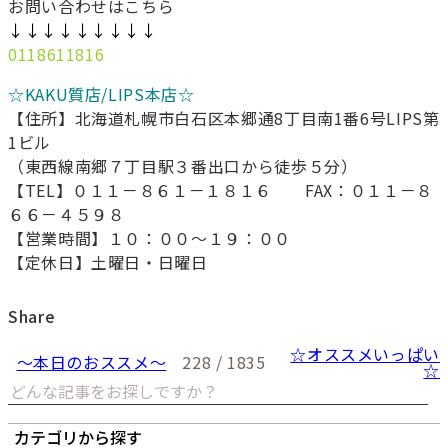
お問い合わせはこちら
↓↓↓↓↓↓↓↓↓
0118611816
☆KAKU質店/LIPS本店☆
【住所】北海道札幌市白石区本郷通8丁目南1番6号LIPS第
1ビル
（東西線南郷７丁目駅３番出口から徒歩５分）
【TEL】０１１－８６１－１８１６ FAX：０１１－８
６６－４５９８
【営業時間】１０：００～１９：００
【定休日】土曜日・日曜日
Share
☆オススメいっぱい
～本日のおススメ～
228 / 1835
☆
カテゴリから探す