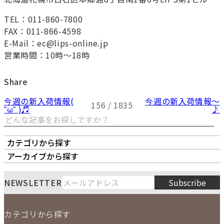
TEL：011-860-7800
FAX：011-866-4598
E-Mail：ec@lips-online.jp
営業時間：10時～18時
Share
今週の新入荷情報(
今週の新入荷情報～
156 / 1835
˘ω˘ )♬
♪
カテゴリから探す
オーナーズボイス
LIPS本店
LIPS札幌パルコ店
アーカイブから探す
LIPS通販部門
LIPS 銀座店
月
火
水
木
金
土
日
8
NEWSLETTER
Subscribe
1
2
3
4
5
6
7
8
9
カテゴリから探す
10
11
12
13
14
15
16
2026