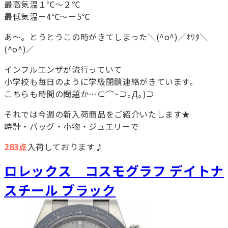
最高気温１℃～２℃
最低気温－4℃～－5℃
あ～。とうとうこの時がきてしまった＼(^o^)／ｵﾜﾀ＼
(^o^)／
インフルエンザが流行っていて
小学校も毎日のように学級閉鎖連絡がきています。
こちらも時間の問題か…⊂⌒~⊃｡Д｡)⊃
それでは今週の新入荷商品をご紹介いたします★
時計・バッグ・小物・ジュエリーで
283点
入荷しております♪
ロレックス コスモグラフ デイトナ
スチール ブラック