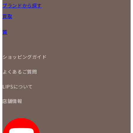
17
18
19
20
21
22
23
NEW ITEM
ブランドから探す
PRICE DOWN
24
25
26
27
28
29
30
買取
時計
31
バッグ
宅配買取
小物
質
店頭買取
ジュエリー
出張買取
特集
定額買取
委託販売
LINE査定
ショッピングガイド
メール査定
ご注文の手順
買取実績
よくあるご質問
商品について
配送・返品について
初めての方
お支払いについて
LIPSについて
商品について
保証について
買取について
会社概要
質について
店舗情報
各事業部の紹介
返品について
メディア掲載情報
LIPS 銀座店
採用情報
LIPS 新宿店
STAFF BLOG
LIPS 札幌パルコ店
SNS
LIPS 札幌白石店