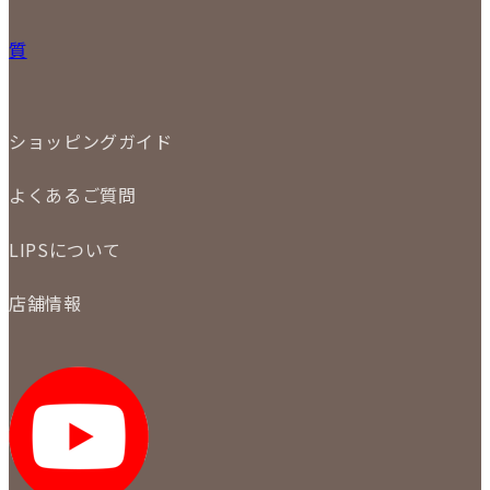
31
バッグ
宅配買取
小物
質
店頭買取
ジュエリー
出張買取
特集
定額買取
委託販売
LINE査定
ショッピングガイド
メール査定
ご注文の手順
買取実績
よくあるご質問
商品について
配送・返品について
初めての方
お支払いについて
LIPSについて
商品について
保証について
買取について
会社概要
質について
店舗情報
各事業部の紹介
返品について
メディア掲載情報
LIPS 銀座店
採用情報
LIPS 新宿店
STAFF BLOG
LIPS 札幌パルコ店
SNS
LIPS 札幌白石店
LIPS 通信販売事業部