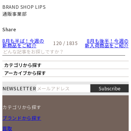
BRAND SHOP LIPS
通販事業部
Share
8月も半ば！今週の
8月も後半！今週の
120 / 1835
新商品をご紹介
新入荷商品をご紹介
カテゴリから探す
オーナーズボイス
LIPS本店
LIPS札幌パルコ店
アーカイブから探す
LIPS通販部門
LIPS 銀座店
月
火
水
木
金
土
日
8
NEWSLETTER
Subscribe
1
2
3
4
5
6
7
8
9
カテゴリから探す
10
11
12
13
14
15
16
2026
17
18
19
20
21
22
23
NEW ITEM
ブランドから探す
PRICE DOWN
24
25
26
27
28
29
30
買取
時計