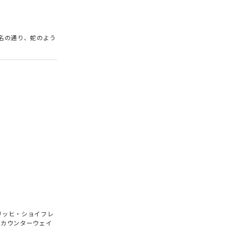
名の通り、蛇のよう
リッヒ・ショイフレ
のカウンターウェイ