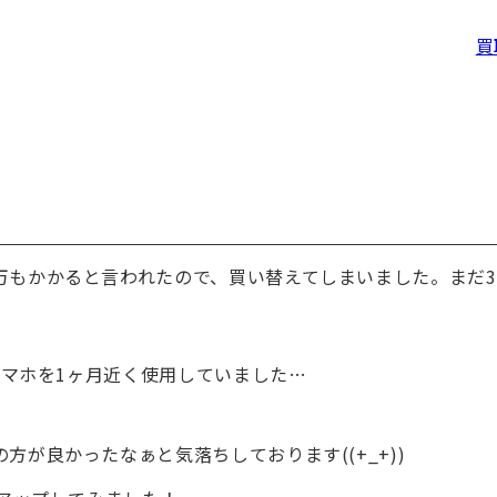
買
万もかかると言われたので、買い替えてしまいました。まだ3
る
スマホを1ヶ月近く使用していました…
が良かったなぁと気落ちしております((+_+))