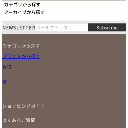
カテゴリから探す
オーナーズボイス
LIPS本店
LIPS札幌パルコ店
アーカイブから探す
LIPS通販部門
LIPS 銀座店
月
火
水
木
金
土
日
8
NEWSLETTER
Subscribe
1
2
3
4
5
6
7
8
9
カテゴリから探す
10
11
12
13
14
15
16
2026
17
18
19
20
21
22
23
NEW ITEM
ブランドから探す
PRICE DOWN
24
25
26
27
28
29
30
買取
時計
31
バッグ
宅配買取
小物
質
店頭買取
ジュエリー
出張買取
特集
定額買取
委託販売
LINE査定
ショッピングガイド
メール査定
ご注文の手順
買取実績
よくあるご質問
商品について
配送・返品について