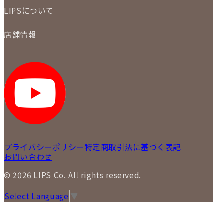
初めての方
お支払いについて
LIPSについて
商品について
保証について
買取について
会社概要
質について
店舗情報
各事業部の紹介
返品について
メディア掲載情報
LIPS 銀座店
採用情報
LIPS 新宿店
STAFF BLOG
LIPS 札幌パルコ店
SNS
LIPS 札幌白石店
LIPS 通信販売事業部
プライバシーポリシー
特定商取引法に基づく表記
お問い合わせ
© 2026 LIPS Co. All rights reserved.
Select Language
▼