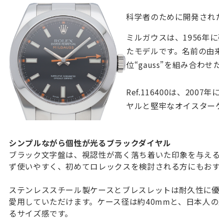
科学者のために開発され
ミルガウスは、1956
たモデルです。名前の由来
位“gauss”を組み合わ
Ref.116400は、2
ヤルと堅牢なオイスター
シンプルながら個性が光るブラックダイヤル
ブラック文字盤は、視認性が高く落ち着いた印象を与え
ず使いやすく、初めてロレックスを検討される方にもお
ステンレススチール製ケースとブレスレットは耐久性に
愛用していただけます。ケース径は約40mmと、日本人
るサイズ感です。