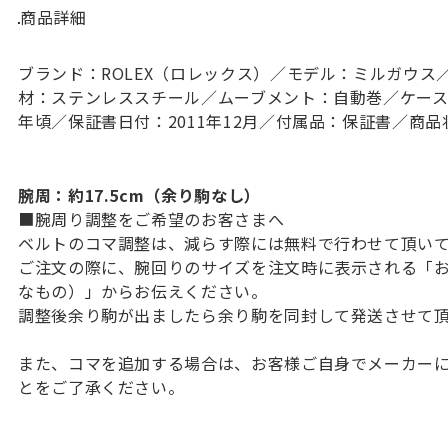
商品詳細
ブランド：ROLEX（ロレックス）／モデル：ミルガウス／
材：ステンレススチール／ムーブメント：自動巻／ケースサイ
年頃／保証書日付：2011年12月／付属品：保証書／商品
腕周：約17.5cm（余り駒なし）
■腕周り調整をご希望のお客さまへ
ベルトのコマ調整は、減らす際には無料で行わせて頂い
ご注文の際に、腕回りのサイズを注文時に表示される「
なもの）」からお伝えください。
調整後余り駒が出ましたら余り駒を同封して発送させて
また、コマを追加する場合は、お客様ご自身でメーカー
とをご了承ください。