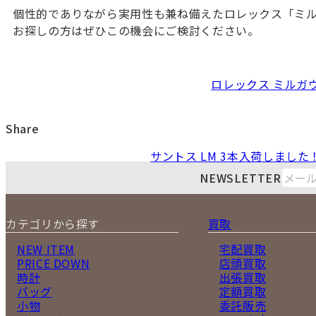
個性的でありながら実用性も兼ね備えたロレックス「ミ
お探しの方はぜひこの機会にご検討ください。
ロレックス ミルガウス
Share
サントス LM 3本入荷しました
NEWSLETTER
カテゴリから探す
買取
NEW ITEM
宅配買取
PRICE DOWN
店頭買取
時計
出張買取
バッグ
定額買取
小物
委託販売