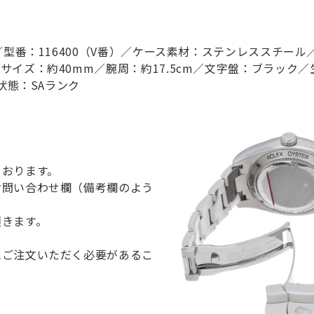
型番：116400（V番）／ケース素材：ステンレススチール
ズ：約40mm／腕周：約17.5cm／文字盤：ブラック／生
状態：SAランク
ております。
お問い合わせ欄（備考欄のよう
頂きます。
にご注文いただく必要があるこ