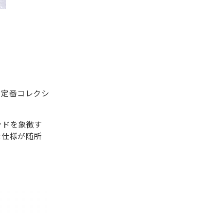
。
た定番コレクシ
ンドを象徴す
な仕様が随所