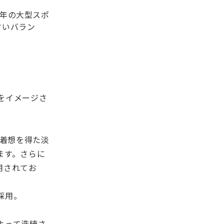
年の大型スポ
すいバラン
をイメージさ
ら着想を得た淡
ます。さらに
用されてお
採用。
よって洗練さ