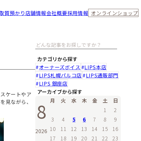
取
質預かり
店舗情報
会社概要
採用情報
オンラインショップ
カテゴリから探す
オーナーズボイス
LIPS本店
LIPS札幌パルコ店
LIPS通販部門
LIPS 銀座店
アーカイブから探す
ドスケートやア
月
火
水
木
金
土
日
差を見ながら、
8
1
2
3
4
5
6
7
8
9
10
11
12
13
14
15
16
2026
17
18
19
20
21
22
23