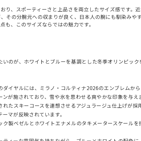
ており、スポーティーさと上品さを両立したサイズ感です。近
が、その分腕元への収まりが良く、日本人の腕にも馴染みや
る点も、このサイズならではの魅力です。
たいのが、ホワイトとブルーを基調とした冬季オリンピック
のダイヤルには、ミラノ・コルティナ2026のエンブレムか
ーンが施されており、雪や氷を思わせる爽やかな印象を与え
されたスキーコースを連想させるアジュラージュ仕上げが採
テーマが反映されています。
ック製ベゼルとホワイトエナメルのタキメータースケールを
ーティーな雰囲気を持ちながら、ブルー×ホワイトの配色に