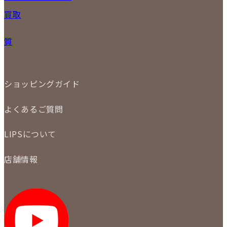
PRICE DOWN
24
25
26
27
28
29
30
買取
時計
31
バッグ
宅配買取
小物
質
店頭買取
ジュエリー
出張買取
特集
定額買取
委託販売
LINE査定
ショッピングガイド
メール査定
ご注文の手順
買取実績
よくあるご質問
商品について
配送・返品について
初めての方
お支払いについて
LIPSについて
商品について
保証について
買取について
会社概要
質について
店舗情報
各事業部の紹介
返品について
メディア掲載情報
LIPS 銀座店
採用情報
LIPS 新宿店
STAFF BLOG
LIPS 札幌パルコ店
SNS
LIPS 札幌白石店
LIPS 通信販売事業部