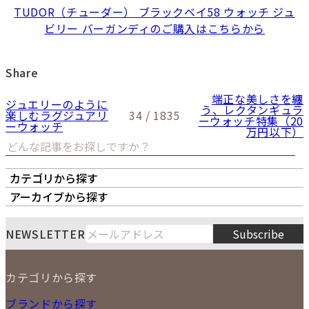
TUDOR（チューダー） ブラックベイ58 ウォッチ ジュ
ビリー バーガンディのご購入はこちらから
Share
端正な美しさを纏
ジュエリーのように
う、レクタンギュラ
楽しむラグジュアリ
34 / 1835
ーウォッチ特集（20
ーウォッチ
万円以下）
カテゴリから探す
オーナーズボイス
LIPS本店
LIPS札幌パルコ店
アーカイブから探す
LIPS通販部門
LIPS 銀座店
月
火
水
木
金
土
日
8
NEWSLETTER
Subscribe
1
2
3
4
5
6
7
8
9
カテゴリから探す
10
11
12
13
14
15
16
2026
17
18
19
20
21
22
23
NEW ITEM
ブランドから探す