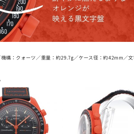
／機構：クォーツ／重量：約29.
7g／ケース径：約42mm／
。