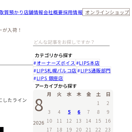
取
質預かり
店舗情報
会社概要
採用情報
オンラインショップ
ーが入荷！
カテゴリから探す
オーナーズボイス
LIPS本店
LIPS札幌パルコ店
LIPS通販部門
LIPS 銀座店
アーカイブから探す
。
月
火
水
木
金
土
日
8
にしたライン
1
2
3
4
5
6
7
8
9
10
11
12
13
14
15
16
2026
17
18
19
20
21
22
23