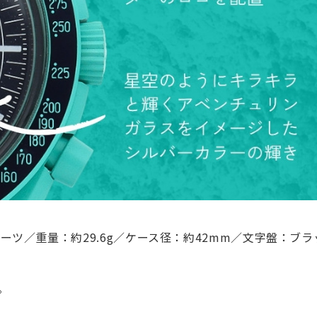
ォーツ／重量：約29.6g／ケース径：約42mm／文字盤：ブ
。