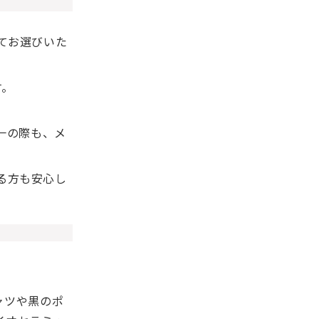
てお選びいた
す。
一の際も、メ
る方も安心し
ャツや黒のポ