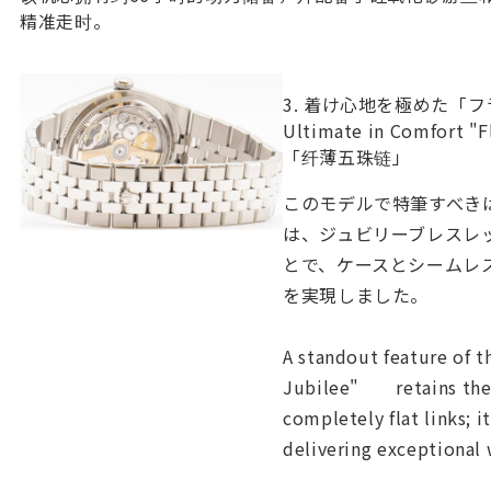
精准走时。
3. 着け心地
Ultimate i
「纤薄五珠链」
このモデルで特筆すべき
は、ジュビリーブレスレ
とで、ケースとシームレ
を実現しました。
A standout feature of t
Jubilee" retains the s
completely flat links; 
delivering exceptional