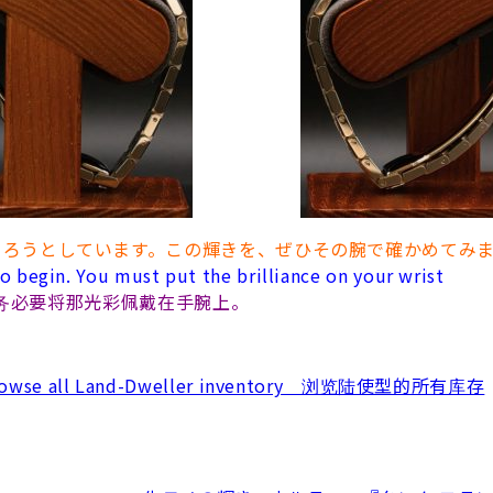
まろうとしています。この輝きを、ぜひその腕で確かめてみ
 begin. You must put the brilliance on your wrist
您务必要将那光彩佩戴在手腕上。
ll Land-Dweller inventory 浏览陆使型的所有库存