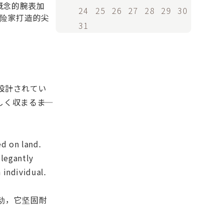
概念的腕表加
24
25
26
27
28
29
30
探险家打造的尖
31
設計されてい
収まる――ま
。
ed on land.
elegantly
 individual.
动，它坚固耐