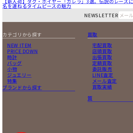
【新入荷】タグ・ホイヤー「カレラ」3選。伝説のレース
名を連ねるタイムピースの魅力
NEWSLETTER
カテゴリから探す
買取
NEW ITEM
宅配買取
PRICE DOWN
店頭買取
時計
出張買取
バッグ
定額買取
小物
委託販売
ジュエリー
LINE査定
特集
メール査定
買取実績
ブランドから探す
質