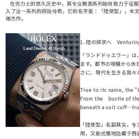
在劳力士的悠久历史中，其专业腕表系列始终致力于征服各
入了这一系列的探险传奇。它的名字是：「陸使型」。本文将
端杰作。
1. 陸の探求へ Venturi
「ランドドゥエラー」は
ます。都市の喧騒から休
さに、現代を生きる我々
True to its name, the "
From the bustle of the 
beneath a suit cuff—tru
「陸使型」名副其实，专
用，又能优雅地隐藏于西