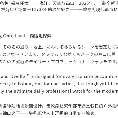
种“极端环境”——海洋、天空与高山。2025年，一款全新
为您介绍型号127334 的独特魅力——一款专为现代都市
ng Onto Land 向陆地探索
、その名の通り「地上」におけるあらゆるシーンを想定して
日のアウトドアまで、タフでありながらもスーツの袖口に美しく
のための究極のデイリー・プロフェッショナルウォッチです
Land-Dweller" is designed for every scenario encounter
city to holiday outdoor activities, it is tough yet fits 
ly the ultimate daily professional watch for the modern
为各种陆地场景而设计。无论身处繁华都市还是假日的户外活
装袖口之下——堪称现代人士理想的日常专业腕表。