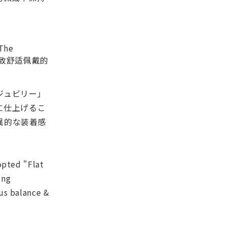
he
致舒适佩戴的
ジュビリー」
に仕上げるこ
異的な装着感
opted "Flat
ing
us balance &