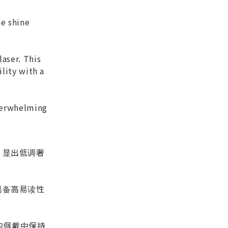
ne shine
 laser. This
bility with a
overwhelming
，显出低调奢
具备高易读性
的佩戴中保持