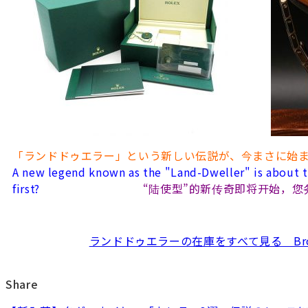
「ランドドゥエラー」という新しい伝説が、今まさに始
A new legend known as the "Land-Dweller" is about to
first?
“陆使型”的新传奇即将开始，
ランドドゥエラーの在庫をすべて見る Browse a
Share